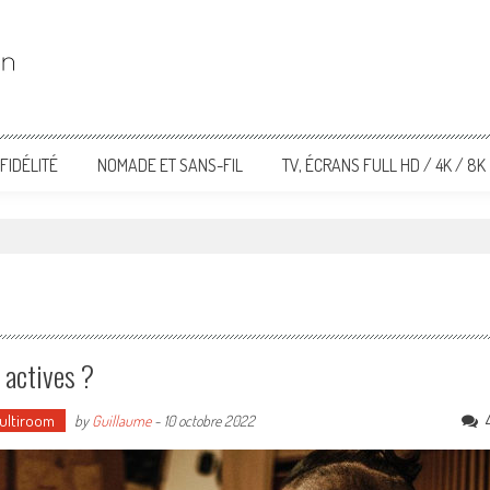
FIDÉLITÉ
NOMADE ET SANS-FIL
TV, ÉCRANS FULL HD / 4K / 8K
 actives ?
Multiroom
by
Guillaume
-
10 octobre 2022