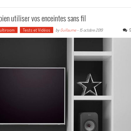
bien utiliser vos enceintes sans fil
Multiroom
Tests et Vidéos
by
Guillaume
-
15 octobre 2019