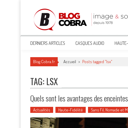
Blog Cobra
Toute l'actu Image & Son !
DERNIERS ARTICLES
CASQUES AUDIO
HAUTE-
Blog Cobra.fr
Accueil
>
Posts tagged "lsx"
TAG: LSX
Quels sont les avantages des enceintes
Actualités
Haute-Fidélité
Sans Fil, Nomade et 