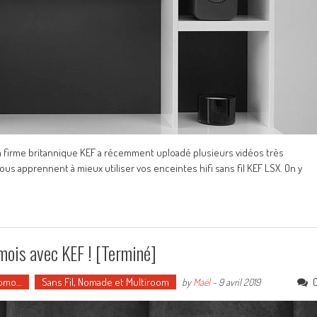
 La firme britannique KEF a récemment uploadé plusieurs vidéos très
ous apprennent à mieux utiliser vos enceintes hifi sans fil KEF LSX. On y
mois avec KEF ! [Terminé]
romo…
Sans Fil, Nomade et Multiroom
by
Maël
-
9 avril 2019