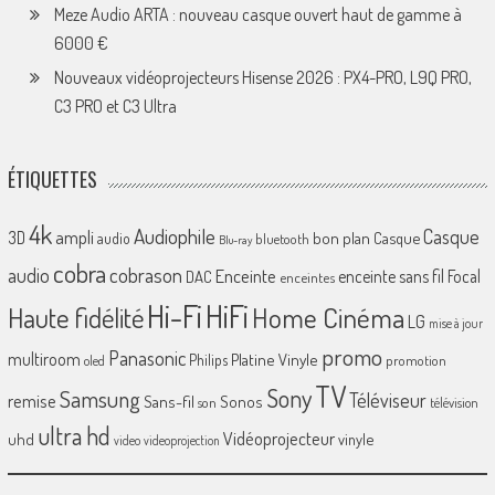
Meze Audio ARTA : nouveau casque ouvert haut de gamme à
6000 €
Nouveaux vidéoprojecteurs Hisense 2026 : PX4-PRO, L9Q PRO,
C3 PRO et C3 Ultra
ÉTIQUETTES
4k
Audiophile
Casque
ampli
3D
bon plan
Casque
audio
bluetooth
Blu-ray
cobra
cobrason
audio
Enceinte
enceinte sans fil
Focal
DAC
enceintes
Hi-Fi
HiFi
Home Cinéma
Haute fidélité
LG
mise à jour
promo
Panasonic
multiroom
Platine Vinyle
Philips
promotion
oled
TV
Sony
Samsung
Téléviseur
remise
Sans-fil
Sonos
son
télévision
ultra hd
Vidéoprojecteur
uhd
vinyle
video
videoprojection