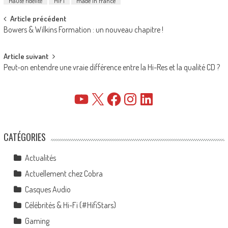
Haute fidélité
HiFi
made in france
Post
Article précédent
Bowers & Wilkins Formation : un nouveau chapitre !
navigation
Article suivant
Peut-on entendre une vraie différence entre la Hi-Res et la qualité CD ?
YouTube
X
Facebook
Instagram
LinkedIn
CATÉGORIES
Actualités
Actuellement chez Cobra
Casques Audio
Célébrités & Hi-Fi (#HifiStars)
Gaming