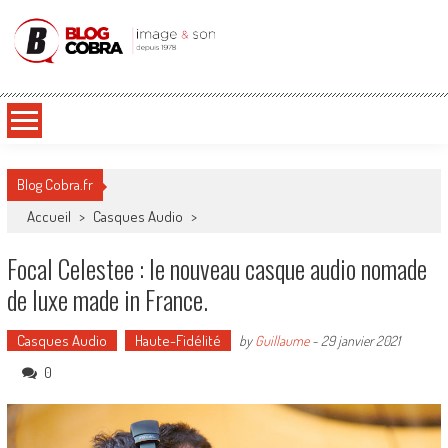
Blog Cobra
Toute l'actu Image & Son !
Blog Cobra.fr
Accueil
>
Casques Audio
>
Focal Celestee : le nouveau casque audio nomade
de luxe made in France.
Casques Audio
Haute-Fidélité
by
Guillaume
-
29 janvier 2021
0