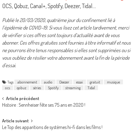
OCS, Qobuz, Canal+, Spotify, Deezer, Tidal…
Publié le 20/03/2020, quatrième jour du confinement lié à
l’épidémie de COVID-19. Si vous lisez cet article tardivement, merci
de vérifier si ces offres sont toujours d’actualité avant de vous
abonner. Ces offres gratuites sont fournies à titre informatif et nous
ne pourrons être tenus responsables si elles sont supprimées ou si
vous oubliez de résilier votre abonnement avant la fin de la période
d’essai.
Tags
abonnement
audio
Deezer
essai
gratuit
musique
ocs
qobuz
séries
Spotify
streaming
Tidal
Post
Article précédent
Histoire : Sennheiser fête ses 75 ans en 2020 !
navigation
Article suivant
Le Top des apparitions de systèmes hi-fi dans les films !