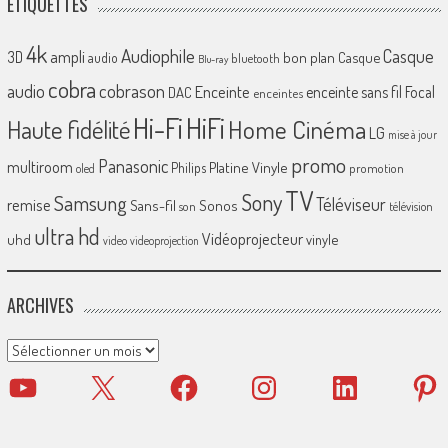
ÉTIQUETTES
4k
Audiophile
Casque
ampli
3D
bon plan
Casque
audio
bluetooth
Blu-ray
cobra
cobrason
audio
Enceinte
enceinte sans fil
Focal
DAC
enceintes
Hi-Fi
HiFi
Home Cinéma
Haute fidélité
LG
mise à jour
promo
Panasonic
multiroom
Platine Vinyle
Philips
promotion
oled
TV
Sony
Samsung
Téléviseur
remise
Sans-fil
Sonos
son
télévision
ultra hd
Vidéoprojecteur
uhd
vinyle
video
videoprojection
ARCHIVES
Archives
YouTube
X
Facebook
Instagram
LinkedIn
Pinter