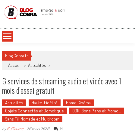
Blog Cobra
Toute l'actu Image & Son !
Blog Cobra.fr
Accueil
>
Actualités
>
6 services de streaming audio et vidéo avec 1
mois d’essai gratuit
Actualités
Haute-Fidélité
Home Cinéma
Objets Connectés et Domotique
ODR, Bons Plans et Promo…
Sans Fil, Nomade et Multiroom
0
by
Guillaume
-
20 mars 2020