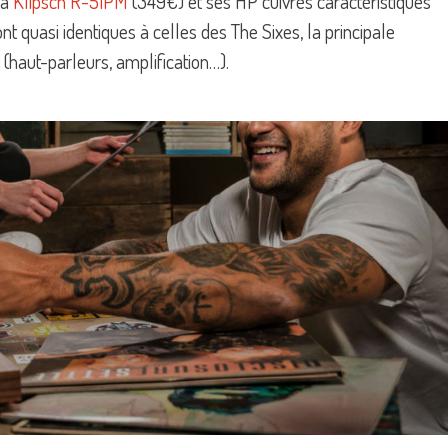
la
Klipsch R-51PM
(349€) et ses HP cuivrés caractéristiques
t quasi identiques à celles des The Sixes, la principale
 (haut-parleurs, amplification…).