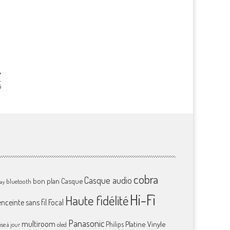
t
?
cobra
Casque audio
bon plan
Casque
bluetooth
ray
Hi-Fi
Haute fidélité
enceinte sans fil
Focal
Panasonic
multiroom
Platine Vinyle
Philips
se à jour
oled