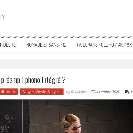
FIDÉLITÉ
NOMADE ET SANS-FIL
TV, ÉCRANS FULL HD / 4K / 8K
c préampli phono intégré ?
Multiroom
Vinyle, Vinyle, Vinyle !
by
Guillaume
-
27 novembre 2019