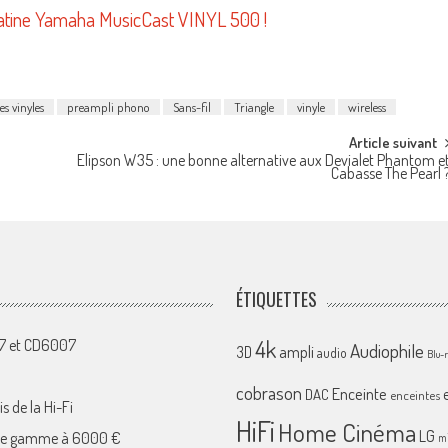
Platine Yamaha MusicCast VINYL 500 !
es vinyles
preampli phono
Sans-fil
Triangle
vinyle
wireless
Article suivant
Elipson W35 : une bonne alternative aux Devialet Phantom e
Cabasse The Pearl 
ÉTIQUETTES
4k
07 et CD6007
Audiophile
ampli
3D
audio
Blu-
cobrason
Enceinte
DAC
enceintes
s de la Hi-Fi
HiFi
Home Cinéma
LG
 de gamme à 6000 €
mi