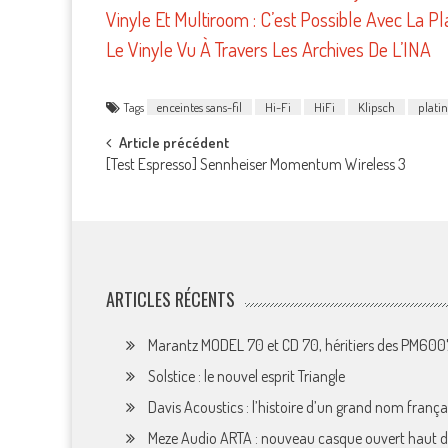
Vinyle Et Multiroom : C’est Possible Avec La 
Le Vinyle Vu À Travers Les Archives De L’INA
Tags
enceintes sans-fil
Hi-Fi
HiFi
Klipsch
platin
Post
Article précédent
[Test Espresso] Sennheiser Momentum Wireless 3
navigation
ARTICLES RÉCENTS
Marantz MODEL 70 et CD 70, héritiers des PM60
Solstice : le nouvel esprit Triangle
Davis Acoustics : l’histoire d’un grand nom françai
Meze Audio ARTA : nouveau casque ouvert haut