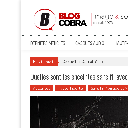
Blog Cobra
Toute l'actu Image & Son !
DERNIERS ARTICLES
CASQUES AUDIO
HAUTE-
Blog Cobra.fr
Accueil
>
Actualités
>
Quelles sont les enceintes sans fil ave
Actualités
Haute-Fidélité
Sans Fil, Nomade et 