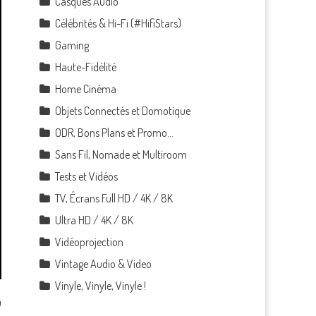
Casques Audio
Célébrités & Hi-Fi (#HifiStars)
Gaming
Haute-Fidélité
Home Cinéma
Objets Connectés et Domotique
ODR, Bons Plans et Promo…
Sans Fil, Nomade et Multiroom
Tests et Vidéos
TV, Écrans Full HD / 4K / 8K
Ultra HD / 4K / 8K
Vidéoprojection
Vintage Audio & Video
Vinyle, Vinyle, Vinyle !
u