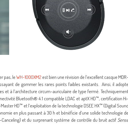
r pas, le
WH-1000XM2
est bien une révision de l’excellent casque MDR
essayant de gommer les rares points faibles existants. Ainsi, il adopt
s et à l’architecture circum-auriculaire de type fermé. Techniquemen
ectivité Bluetooth® 4.1 compatible LDAC et aptX HD™, certification Hi
 S-Master HD™ et l’exploitation de la technologie DSEE HX™ (Digital Soun
nomie en plus passant à 30 h et bénéficie d’une solide technologie d
e-Canceling) et du surprenant système de contrôle du bruit actif
Sens