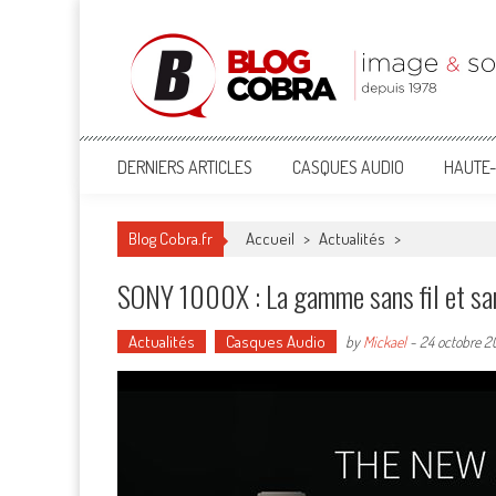
Blog Cobra
Toute l'actu Image & Son !
DERNIERS ARTICLES
CASQUES AUDIO
HAUTE-
Blog Cobra.fr
Accueil
>
Actualités
>
SONY 1000X : La gamme sans fil et san
Actualités
Casques Audio
by
Mickael
-
24 octobre 2