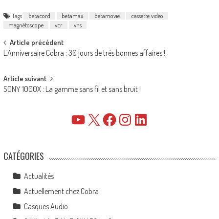
Tags
betacord
betamax
betamovie
cassette vidéo
magnétoscope
vcr
vhs
Post
Article précédent
L’Anniversaire Cobra : 30 jours de très bonnes affaires !
navigation
Article suivant
SONY 1000X : La gamme sans fil et sans bruit !
YouTube
X
Facebook
Instagram
LinkedIn
CATÉGORIES
Actualités
Actuellement chez Cobra
Casques Audio