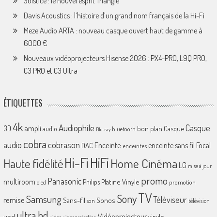
Solstice : le nouvel esprit Triangle
Davis Acoustics : l’histoire d’un grand nom français de la Hi-Fi
Meze Audio ARTA : nouveau casque ouvert haut de gamme à
6000 €
Nouveaux vidéoprojecteurs Hisense 2026 : PX4-PRO, L9Q PRO,
C3 PRO et C3 Ultra
ÉTIQUETTES
4k
Audiophile
Casque
ampli
3D
bon plan
Casque
audio
bluetooth
Blu-ray
cobra
cobrason
audio
Enceinte
enceinte sans fil
Focal
DAC
enceintes
Hi-Fi
HiFi
Home Cinéma
Haute fidélité
LG
mise à jour
promo
Panasonic
multiroom
Platine Vinyle
Philips
promotion
oled
TV
Sony
Samsung
Téléviseur
remise
Sans-fil
Sonos
son
télévision
ultra hd
Vidéoprojecteur
uhd
vinyle