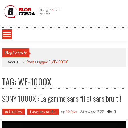
Blog Cobra
Toute l'actu Image & Son !
Blog Cobra.fr
Accueil
>
Posts tagged "WF-1000X"
TAG: WF-1000X
SONY 1000X : La gamme sans fil et sans bruit !
Actualités
Casques Audio
0
by
Mickael
-
24 octobre 2017