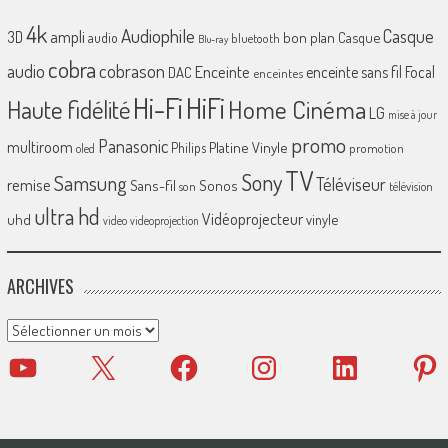
4k
Audiophile
Casque
ampli
3D
bon plan
Casque
audio
bluetooth
Blu-ray
cobra
cobrason
audio
Enceinte
enceinte sans fil
Focal
DAC
enceintes
Hi-Fi
HiFi
Home Cinéma
Haute fidélité
LG
mise à jour
promo
Panasonic
multiroom
Platine Vinyle
Philips
promotion
oled
TV
Sony
Samsung
Téléviseur
remise
Sans-fil
Sonos
son
télévision
ultra hd
Vidéoprojecteur
uhd
vinyle
video
videoprojection
ARCHIVES
Archives
YouTube
X
Facebook
Instagram
LinkedIn
Pinter