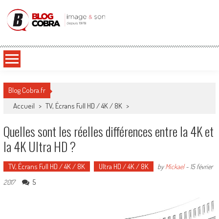
Blog Cobra
Toute l'actu Image & Son !
Blog Cobra.fr
Accueil
>
TV, Écrans Full HD / 4K / 8K
>
Quelles sont les réelles différences entre la 4K et
la 4K Ultra HD ?
TV, Écrans Full HD / 4K / 8K
Ultra HD / 4K / 8K
by
Mickael
-
15 février
5
2017