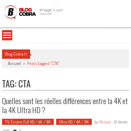
Blog Cobra
Toute l'actu Image & Son !
Blog Cobra.fr
Accueil
>
Posts tagged "CTA"
TAG: CTA
Quelles sont les réelles différences entre la 4K et
la 4K Ultra HD ?
TV, Écrans Full HD / 4K / 8K
Ultra HD / 4K / 8K
by
Mickael
-
15 février