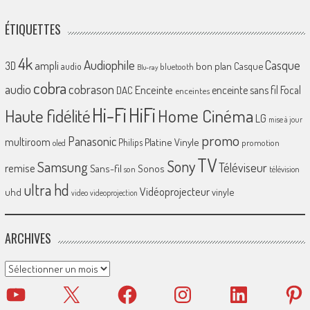
ÉTIQUETTES
4k
Audiophile
Casque
ampli
3D
bon plan
Casque
audio
bluetooth
Blu-ray
cobra
cobrason
audio
Enceinte
enceinte sans fil
Focal
DAC
enceintes
Hi-Fi
HiFi
Home Cinéma
Haute fidélité
LG
mise à jour
promo
Panasonic
multiroom
Platine Vinyle
Philips
promotion
oled
TV
Sony
Samsung
Téléviseur
remise
Sans-fil
Sonos
son
télévision
ultra hd
Vidéoprojecteur
uhd
vinyle
video
videoprojection
ARCHIVES
Archives
YouTube
X
Facebook
Instagram
LinkedIn
Pinter