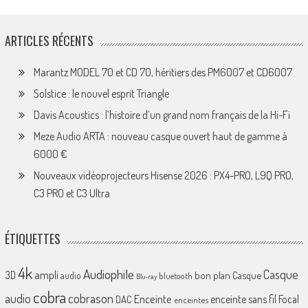
ARTICLES RÉCENTS
Marantz MODEL 70 et CD 70, héritiers des PM6007 et CD6007
Solstice : le nouvel esprit Triangle
Davis Acoustics : l’histoire d’un grand nom français de la Hi-Fi
Meze Audio ARTA : nouveau casque ouvert haut de gamme à
6000 €
Nouveaux vidéoprojecteurs Hisense 2026 : PX4-PRO, L9Q PRO,
C3 PRO et C3 Ultra
ÉTIQUETTES
4k
Audiophile
Casque
ampli
3D
bon plan
Casque
audio
bluetooth
Blu-ray
cobra
cobrason
audio
Enceinte
enceinte sans fil
Focal
DAC
enceintes