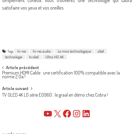
simplement curieux, vous trouverez une technologie qui saura
satisfaire vos yeux et vos oreilles.
Tags
hi-res
hi-res audio
Le mois technologique
oled
technologie
tv oled
Ultra HD 4K
Post
Article précédent
Premium HDMI Cable : une certification 100% compatible avec la
navigation
norme 2.0a !
Article suivant
TV OLED 4K LG série EG960 : le graal en démo chez Cobra !
YouTube
X
Facebook
Instagram
LinkedIn