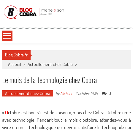
Blog Cobra
Toute l'actu Image & Son !
Blog Cobra.fr
Accueil
>
Actuellement chez Cobra
>
Le mois de la technologie chez Cobra
Actuellement chez Cobra
0
by
Mickael
-
7 octobre 2015
«
O
ctobre est bon s’il est de saison », mais chez Cobra, Octobre rime
avec technologie. Pendant tout le mois d’octobre, attendez-vous à
vivre un mois technologique qui devrait satisfaire le technophile qui