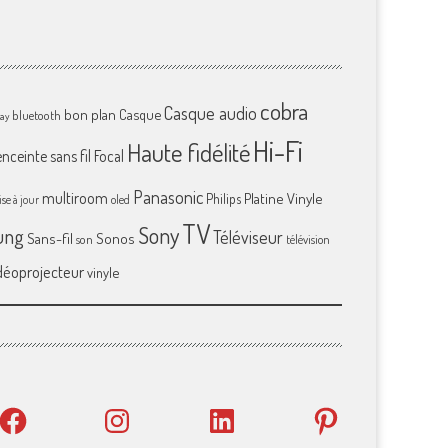
cobra
Casque audio
bon plan
Casque
bluetooth
ray
Hi-Fi
Haute fidélité
enceinte sans fil
Focal
Panasonic
multiroom
Platine Vinyle
Philips
se à jour
oled
TV
Sony
ung
Téléviseur
Sans-fil
Sonos
son
télévision
déoprojecteur
vinyle
Facebook
Instagram
LinkedIn
Pinterest