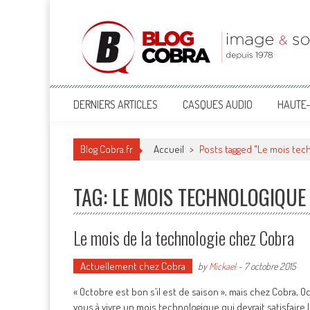
Blog Cobra
Toute l'actu Image & Son !
DERNIERS ARTICLES
CASQUES AUDIO
HAUTE-
Blog Cobra.fr
Accueil
>
Posts tagged "Le mois tec
TAG: LE MOIS TECHNOLOGIQUE
Le mois de la technologie chez Cobra
Actuellement chez Cobra
by
Mickael
-
7 octobre 2015
« Octobre est bon s’il est de saison », mais chez Cobra, 
vous à vivre un mois technologique qui devrait satisfaire