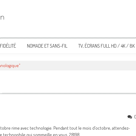
FIDÉLITÉ
NOMADE ET SANS-FIL
TV, ÉCRANS FULL HD / 4K / 8K
hnologique"
Octobre rime avec technologie. Pendant tout le mois d’octobre, attendez-
 le technophile qui sommeille en vous. 28198