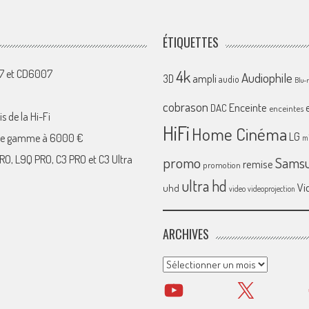
ÉTIQUETTES
4k
07 et CD6007
Audiophile
ampli
3D
audio
Blu-
cobrason
Enceinte
DAC
enceintes
s de la Hi-Fi
HiFi
Home Cinéma
LG
 de gamme à 6000 €
mi
RO, L9Q PRO, C3 PRO et C3 Ultra
promo
Sams
remise
promotion
ultra hd
Vi
uhd
video
videoprojection
ARCHIVES
Archives
YouTube
X