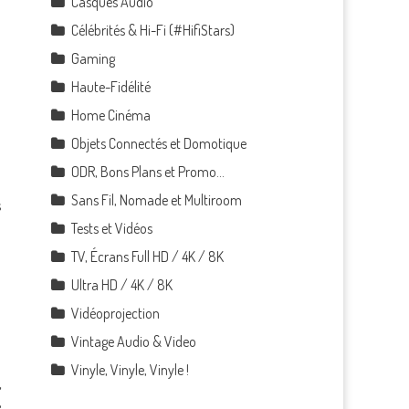
Casques Audio
Célébrités & Hi-Fi (#HifiStars)
Gaming
Haute-Fidélité
Home Cinéma
Objets Connectés et Domotique
ODR, Bons Plans et Promo…
Sans Fil, Nomade et Multiroom
s
Tests et Vidéos
TV, Écrans Full HD / 4K / 8K
Ultra HD / 4K / 8K
Vidéoprojection
Vintage Audio & Video
Vinyle, Vinyle, Vinyle !
,
e