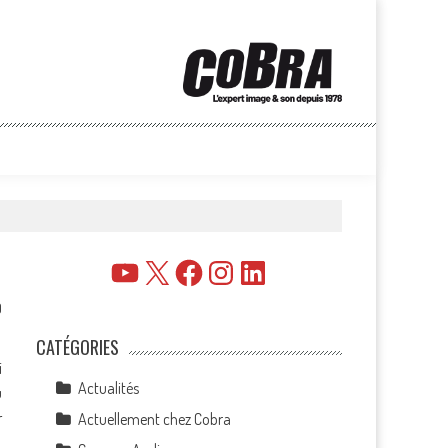
YouTube
X
Facebook
Instagram
LinkedIn
0
CATÉGORIES
i
Actualités
u
r
Actuellement chez Cobra