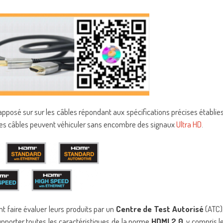
apposé sur sur les câbles répondant aux spécifications précises établie
e ces câbles peuvent véhiculer sans encombre des signaux
Ultra HD
.
t faire évaluer leurs produits par un
Centre de Test
Autorisé
(ATC)
upporter toutes les caractéristiques de la norme
HDMI 2.0
, y compris l