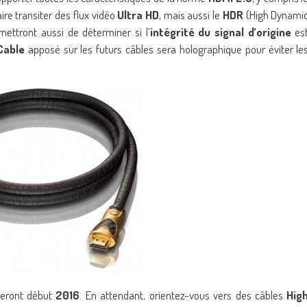
ire transiter des flux vidéo
Ultra HD
, mais aussi le
HDR
(High Dynami
ettront aussi de déterminer si l’
intégrité du signal d’origine
es
Cable
apposé sur les futurs câbles sera holographique pour éviter le
veront début
2016
. En attendant, orientez-vous vers des câbles
Hig