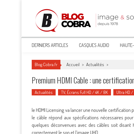
Blog Cobra
Toute l'actu Image & Son !
DERNIERS ARTICLES
CASQUES AUDIO
HAUTE-
Blog Cobra.fr
Accueil
>
Actualités
>
Premium HDMI Cable : une certificatio
Actualités
TV, Écrans Full HD / 4K / 8K
Ultra HD /
le HDMI Licensing va lancer une nouvelle certification po
le câble répond aux spécifications nécessaires pour 
quelques déconvenues avec des câbles soit disant 
correctement le son et l’image UHD.