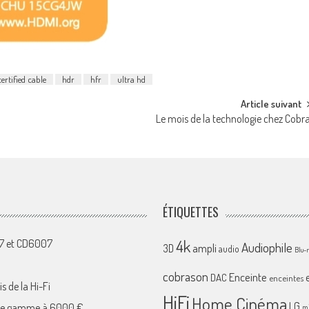
rtified cable
hdr
hfr
ultra hd
Article suivant
Le mois de la technologie chez Cobr
ÉTIQUETTES
4k
07 et CD6007
Audiophile
ampli
3D
audio
Blu-
cobrason
Enceinte
DAC
enceintes
s de la Hi-Fi
HiFi
Home Cinéma
LG
 de gamme à 6000 €
mi