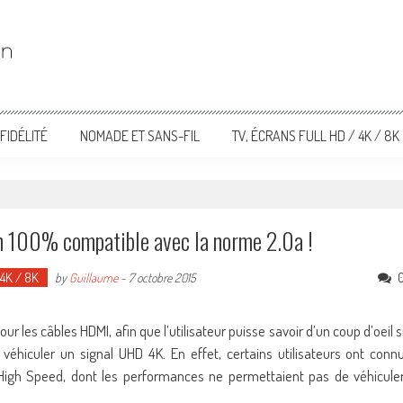
FIDÉLITÉ
NOMADE ET SANS-FIL
TV, ÉCRANS FULL HD / 4K / 8K
n 100% compatible avec la norme 2.0a !
 4K / 8K
by
Guillaume
-
7 octobre 2015
ur les câbles HDMI, afin que l’utilisateur puisse savoir d’un coup d’oeil s
véhiculer un signal UHD 4K. En effet, certains utilisateurs ont conn
High Speed, dont les performances ne permettaient pas de véhicule