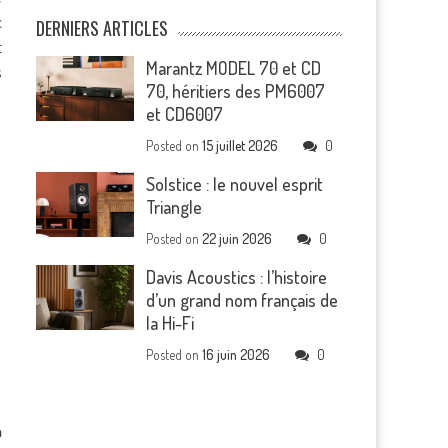
c
DERNIERS ARTICLES
t
Marantz MODEL 70 et CD
s
70, héritiers des PM6007
et CD6007
Posted on
15 juillet 2026
0
Solstice : le nouvel esprit
Triangle
Posted on
22 juin 2026
0
Davis Acoustics : l’histoire
d’un grand nom français de
la Hi-Fi
Posted on
16 juin 2026
0
h