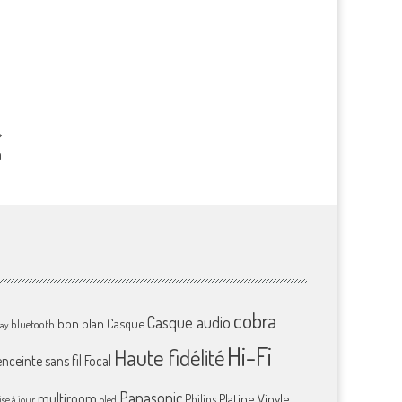
a
cobra
Casque audio
bon plan
Casque
bluetooth
ray
Hi-Fi
Haute fidélité
enceinte sans fil
Focal
Panasonic
multiroom
Platine Vinyle
Philips
se à jour
oled