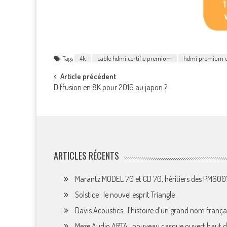
Tags
4k
cable hdmi certifie premium
hdmi premium ce
Post
Article précédent
Diffusion en 8K pour 2016 au japon ?
navigation
ARTICLES RÉCENTS
Marantz MODEL 70 et CD 70, héritiers des PM60
Solstice : le nouvel esprit Triangle
Davis Acoustics : l’histoire d’un grand nom françai
Meze Audio ARTA : nouveau casque ouvert haut