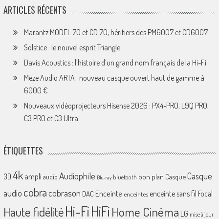
ARTICLES RÉCENTS
Marantz MODEL 70 et CD 70, héritiers des PM6007 et CD6007
Solstice : le nouvel esprit Triangle
Davis Acoustics : l’histoire d’un grand nom français de la Hi-Fi
Meze Audio ARTA : nouveau casque ouvert haut de gamme à
6000 €
Nouveaux vidéoprojecteurs Hisense 2026 : PX4-PRO, L9Q PRO,
C3 PRO et C3 Ultra
ÉTIQUETTES
4k
Audiophile
Casque
ampli
3D
bon plan
Casque
audio
bluetooth
Blu-ray
cobra
cobrason
audio
Enceinte
enceinte sans fil
Focal
DAC
enceintes
Hi-Fi
HiFi
Home Cinéma
Haute fidélité
LG
mise à jour