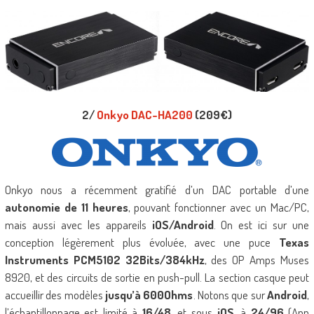
2/
Onkyo DAC-HA200
(209€)
Onkyo nous a récemment gratifié d’un DAC portable d’une
autonomie de 11 heures
, pouvant fonctionner avec un Mac/PC,
mais aussi avec les appareils
iOS/Android
. On est ici sur une
conception légèrement plus évoluée, avec une puce
Texas
Instruments PCM5102 32Bits/384kHz
, des OP Amps Muses
8920, et des circuits de sortie en push-pull. La section casque peut
accueillir des modèles
jusqu’à 600Ohms
. Notons que sur
Android
,
l’échantillonnage est limité à
16/48
, et sous
iOS
, à
24/96
(App