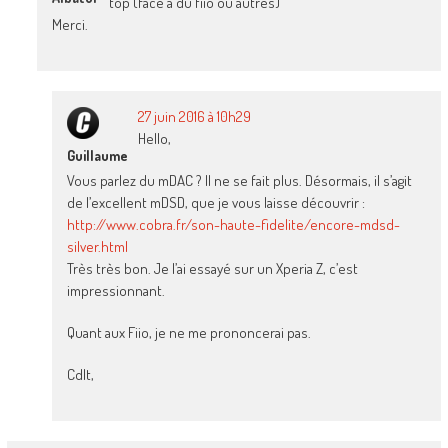
top (face a du fiio ou autres)
Merci.
27 juin 2016 à 10h29
Hello,
Guillaume
Vous parlez du mDAC ? Il ne se fait plus. Désormais, il s’agit
de l’excellent mDSD, que je vous laisse découvrir :
http://www.cobra.fr/son-haute-fidelite/encore-mdsd-
silver.html
Très très bon. Je l’ai essayé sur un Xperia Z, c’est
impressionnant.
Quant aux Fiio, je ne me prononcerai pas.
Cdlt,