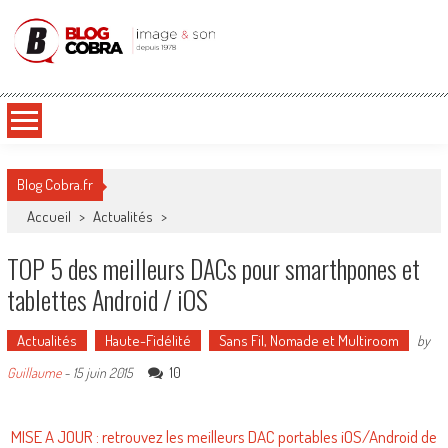
Blog Cobra
Toute l'actu Image & Son !
Blog Cobra.fr
Accueil
>
Actualités
>
TOP 5 des meilleurs DACs pour smarthpones et
tablettes Android / iOS
Actualités
Haute-Fidélité
Sans Fil, Nomade et Multiroom
by
10
Guillaume
-
15 juin 2015
MISE A JOUR : retrouvez les meilleurs DAC portables iOS/Android de