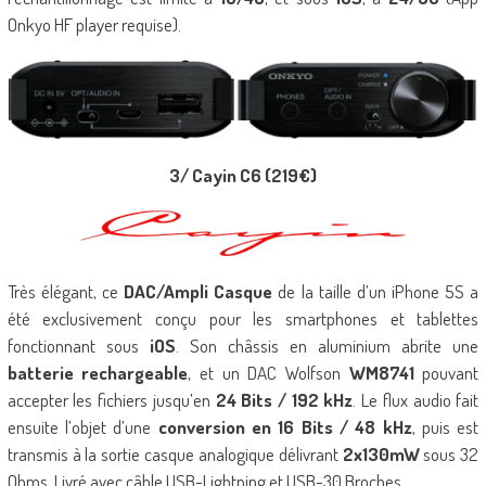
Onkyo HF player requise).
3/ Cayin C6 (219€)
Très élégant, ce
DAC/Ampli Casque
de la taille d’un iPhone 5S a
été exclusivement conçu pour les smartphones et tablettes
fonctionnant sous
iOS
. Son châssis en aluminium abrite une
batterie rechargeable
, et un DAC Wolfson
WM8741
pouvant
accepter les fichiers jusqu’en
24 Bits / 192 kHz
. Le flux audio fait
ensuite l’objet d’une
conversion en 16 Bits / 48 kHz
, puis est
transmis à la sortie casque analogique délivrant
2x130mW
sous 32
Ohms. Livré avec câble USB-Lightning et USB-30 Broches.