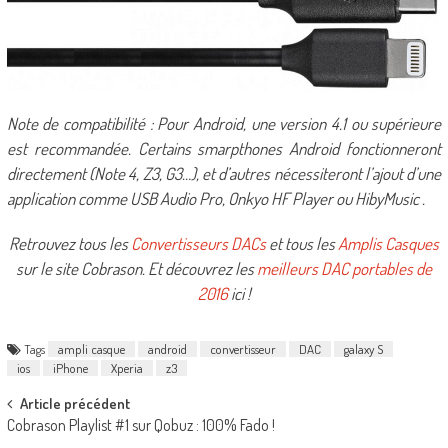
Note de compatibilité : Pour Android, une version 4.1 ou supérieure
est recommandée. Certains smarpthones Android fonctionneront
directement (Note 4, Z3, G3…), et d’autres nécessiteront l’ajout d’une
application comme USB Audio Pro, Onkyo HF Player ou HibyMusic .
Retrouvez tous les
Convertisseurs DACs
et tous les
Amplis Casques
sur le site Cobrason. Et découvrez les
meilleurs DAC portables de
2016
ici !
Tags
ampli casque
android
convertisseur
DAC
galaxy S
ios
iPhone
Xperia
z3
Post
Article précédent
Cobrason Playlist #1 sur Qobuz : 100% Fado !
navigation