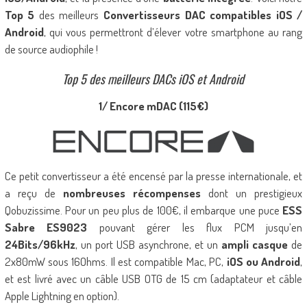
Top 5
des meilleurs
Convertisseurs DAC compatibles iOS /
Android
, qui vous permettront d’élever votre smartphone au rang
de source audiophile !
Top 5 des meilleurs DACs iOS et Android
1/ Encore mDAC (115€)
Ce petit convertisseur a été encensé par la presse internationale, et
a reçu de
nombreuses récompenses
dont un prestigieux
Qobuzissime. Pour un peu plus de 100€, il embarque une puce
ESS
Sabre ES9023
pouvant gérer les flux PCM jusqu’en
24Bits/96kHz
, un port USB asynchrone, et un
ampli casque
de
2x80mW sous 16Ohms. Il est compatible Mac, PC,
iOS ou Android
,
et est livré avec un câble USB OTG de 15 cm (adaptateur et câble
Apple Lightning en option).