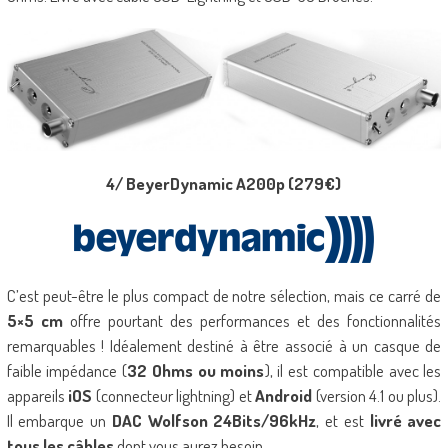
4/ BeyerDynamic A200p (279€)
C’est peut-être le plus compact de notre sélection, mais ce carré de
5×5 cm
offre pourtant des performances et des fonctionnalités
remarquables ! Idéalement destiné à être associé à un casque de
faible impédance (
32 Ohms ou moins
), il est compatible avec les
appareils
iOS
(connecteur lightning) et
Android
(version 4.1 ou plus).
Il embarque un
DAC Wolfson 24Bits/96kHz
, et est
livré avec
tous les câbles
dont vous aurez besoin.