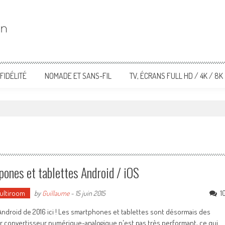
FIDÉLITÉ
NOMADE ET SANS-FIL
TV, ÉCRANS FULL HD / 4K / 8K
ones et tablettes Android / iOS
Multiroom
1
by
Guillaume
-
15 juin 2015
Android de 2016 ici ! Les smartphones et tablettes sont désormais des
leur convertisseur numérique-analogique n'est pas très performant, ce qui