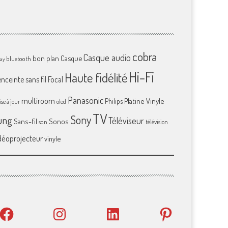
cobra
Casque audio
bon plan
Casque
bluetooth
ray
Hi-Fi
Haute fidélité
enceinte sans fil
Focal
Panasonic
multiroom
Platine Vinyle
Philips
se à jour
oled
TV
Sony
ung
Téléviseur
Sans-fil
Sonos
son
télévision
déoprojecteur
vinyle
Facebook
Instagram
LinkedIn
Pinterest