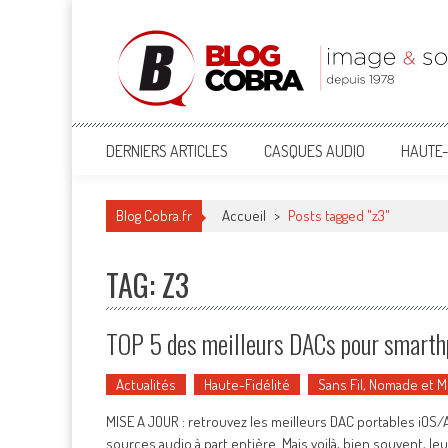
Blog Cobra
Toute l'actu Image & Son !
DERNIERS ARTICLES
CASQUES AUDIO
HAUTE-
Blog Cobra.fr
Accueil
>
Posts tagged "z3"
TAG: Z3
TOP 5 des meilleurs DACs pour smarthp
Actualités
Haute-Fidélité
Sans Fil, Nomade et 
MISE A JOUR : retrouvez les meilleurs DAC portables iOS/
sources audio à part entière. Mais voilà, bien souvent, 