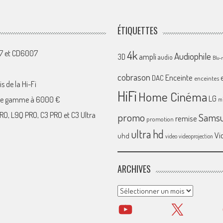
ÉTIQUETTES
4k
07 et CD6007
Audiophile
ampli
3D
audio
Blu-
cobrason
Enceinte
DAC
enceintes
s de la Hi-Fi
HiFi
Home Cinéma
LG
 de gamme à 6000 €
mi
RO, L9Q PRO, C3 PRO et C3 Ultra
promo
Sams
remise
promotion
ultra hd
Vi
uhd
video
videoprojection
ARCHIVES
Archives
YouTube
X