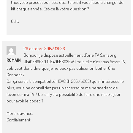
(nouveau processeur, etc, etc…) alors il vous faudra changer de
kit chaque année. Est-ce là votre question ?
Cdlt,
26 octobre 2015 à 13h26
Bonjour, je dispose actuellement d’une TV Samsung
ROMAIN
UE40EH6030 (UE40EH6030W) mais elle n’est pas Smart TV,
cela veut donc dire que je ne peux pas utiliser un boitier One
Connect ?
Car ça serait la compatibilité HEVC (H 265 / x265) qui m’intéresse le
plus, vous ne connaîtriez pas un accessoire me permettant de
l’avoir sur ma TV ? Ou si il y a la possibilité de faire une mise à jour
pour avoir le codec ?
Merci d’avance,
Cordialement