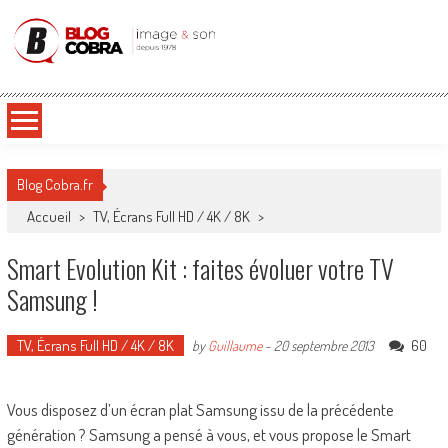
Blog Cobra
Toute l'actu Image & Son !
Blog Cobra.fr
Accueil
>
TV, Écrans Full HD / 4K / 8K
>
Smart Evolution Kit : faites évoluer votre TV
Samsung !
TV, Écrans Full HD / 4K / 8K
60
by
Guillaume
-
20 septembre 2013
Vous disposez d’un écran plat Samsung issu de la précédente
génération ? Samsung a pensé à vous, et vous propose le Smart