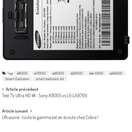
Tags
e8000
es7000
es8000
es9000
sek-1000
sek1000
Smart Evolution
smart evolution kit
Post
Article précédent
Test TV Ultra HD 4K : Sony X9005 vs LG LA970V
navigation
Article suivant
Ultrasone : toute la gamme est en écoute chez Cobra !