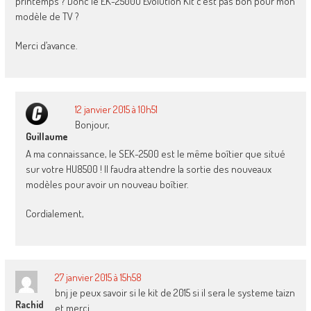
printemps ? Donc le EK-2500U Evolution Kit c’est pas bon pour mon
modèle de TV ?
Merci d’avance.
12 janvier 2015 à 10h51
Bonjour,
Guillaume
A ma connaissance, le SEK-2500 est le même boîtier que situé
sur votre HU8500 ! Il faudra attendre la sortie des nouveaux
modèles pour avoir un nouveau boîtier.
Cordialement,
27 janvier 2015 à 15h58
bnj je peux savoir si le kit de 2015 si il sera le systeme taizn
Rachid
et merci