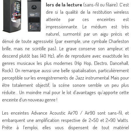
lors de la lecture
(sans-fil ou filaire). C’est
dire si la qualité de la restitution wireless
atteinte par ces enceintes est
impressionnante. Le médium est très
naturel, surmonté par un aigu précis et
dénué de toute agressivité (par exemple, une cymbale Charleston
brille, mais ne scintille pas). Le grave conserve son ampleur, et
descend plutôt bas (40 Hz), afin de reproduire avec exactitude les
genres musicaux les plus modernes (Hip Hop, Electro, Dancehall,
Rock). On remarque aussi une belle spatialisation, particulièrement
perceptible sur les enregistrements de Jazz instrumental. Mais pour
être totalement objectif, la scène sonore semble un peu plus
réduite… Un moindre mal pour le lot d’avantages qu’apporte cette
enceinte d’un nouveau genre !
Les enceintes Advance Acoustic Air70 / Air90 sont sans-fil, et
embarquent une amplification respective de 2×50 et 2×90 Watts.
Prête à l’emploi, elles vous dispensent de tout matériel