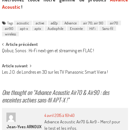
Acoustic
!
Tags
acoustic
active
ad2p
Advance
air 70; air 90
air70
air90
apt-x
aptx
Audiophile
Enceinte
HiFi
Sans-fil
wireless
Post
Article précédent
Qobuz, Sonos : Hi-Fi next-gen et streaming en FLAC !
navigation
Article suivant
Les J.O. de Londres en 3D sur les TV Panasonic Smart Viera !
One thought on “
Advance Acoustic Air70 & Air90 : des
enceintes actives sans-fil APT-X !
”
4 avril 2015 à 16h40
Advance Acoustic Air70 & Air9 – Merci! pour
Jean-Yves ARNOUX
le test et les infos.