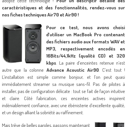
adopté cette technologie !
Pour un descriptif détaillé des
caractéristiques et des fonctionnalités, rendez-vous sur
nos fiches techniques Air70 et Air90 !
Pour ce test, nous avons choisi
d’utiliser un MacBook Pro contenant
des fichiers audio aux formats WAV et
MP3, respectivement encodés en
16Bits/44,1kHz (qualité CD) et 320
kbps
. La paire d’enceintes retenue n’est
autre que la colonne
Advance Acoustic Air90
. C’est tout !
L’installation est simple comme bonjour, et l’on peut quasi
immédiatement streamer sa musique sans-fil. Pas de pilotes à
installer, pas de configuration délicate : tout se fait de façon intuitive
et claire. Côté fabrication, ces enceintes actives inspirent
indéniablement confiance, avec une ébénisterie d’excellente qualité,
et un design alliant la sobriété au raffinement.
Mais trêve de belles paroles, passons maintenant