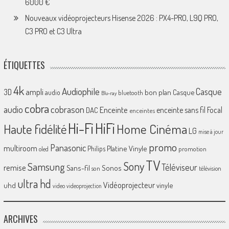
6000 €
Nouveaux vidéoprojecteurs Hisense 2026 : PX4-PRO, L9Q PRO,
C3 PRO et C3 Ultra
ÉTIQUETTES
4k
Audiophile
Casque
ampli
3D
bon plan
Casque
audio
bluetooth
Blu-ray
cobra
cobrason
audio
Enceinte
enceinte sans fil
Focal
DAC
enceintes
Hi-Fi
HiFi
Home Cinéma
Haute fidélité
LG
mise à jour
promo
Panasonic
multiroom
Platine Vinyle
Philips
promotion
oled
TV
Sony
Samsung
Téléviseur
remise
Sans-fil
Sonos
son
télévision
ultra hd
Vidéoprojecteur
uhd
vinyle
video
videoprojection
ARCHIVES