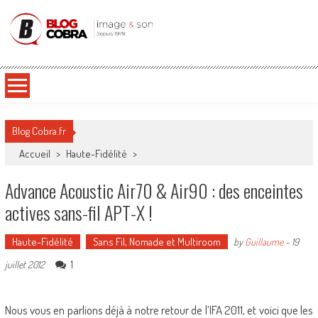
Blog Cobra
Toute l'actu Image & Son !
Blog Cobra.fr
Accueil
>
Haute-Fidélité
>
Advance Acoustic Air70 & Air90 : des enceintes
actives sans-fil APT-X !
Haute-Fidélité
Sans Fil, Nomade et Multiroom
by
Guillaume
-
19
1
juillet 2012
Nous vous en parlions déjà à notre retour de l’IFA 2011, et voici que les