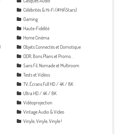
Casques Audio
Célébrités & Hi-Fi (#HifiStars)
Gaming
Haute-Fidélité
Home Cinéma
1
Objets Connectés et Domotique
ODR, Bons Plans et Promo…
Sans Fil, Nomade et Multiroom
Tests et Vidéos
TV, Écrans Full HD / 4K / 8K
Ultra HD / 4K / 8K
Vidéoprojection
Vintage Audio & Video
Vinyle, Vinyle, Vinyle !