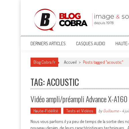
Blog Cobra
Toute l'actu Image & Son !
DERNIERS ARTICLES
CASQUES AUDIO
HAUTE-
Blog Cobra.fr
Accueil
>
Posts tagged "acoustic"
TAG: ACOUSTIC
Vidéo ampli/préampli Advance X-A160 
Haute-Fidélité
Tests et Vidéos
by
Guillaume
-
4 jui
Nous vous parlions il y a peu de temps de la sortie des 
nouveau design, de leurs caractéristiques techniques... 