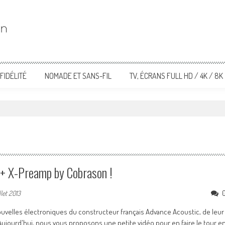
FIDÉLITÉ
NOMADE ET SANS-FIL
TV, ÉCRANS FULL HD / 4K / 8K
+ X-Preamp by Cobrason !
llet 2013
nouvelles électroniques du constructeur français Advance Acoustic, de leur
Aujourd'hui, nous vous proposons une petite vidéo pour en faire le tour e