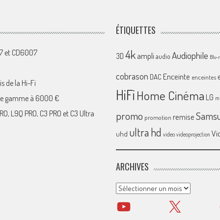
ÉTIQUETTES
4k
07 et CD6007
Audiophile
ampli
3D
audio
Blu-
cobrason
Enceinte
DAC
enceintes
s de la Hi-Fi
HiFi
Home Cinéma
LG
 de gamme à 6000 €
mi
RO, L9Q PRO, C3 PRO et C3 Ultra
promo
Sams
remise
promotion
ultra hd
Vi
uhd
video
videoprojection
ARCHIVES
Archives
YouTube
X