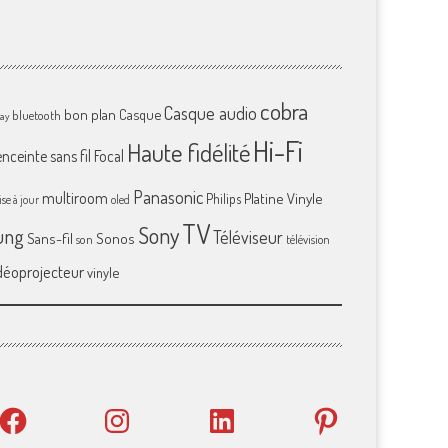
cobra
Casque audio
bon plan
Casque
bluetooth
ray
Hi-Fi
Haute fidélité
enceinte sans fil
Focal
Panasonic
multiroom
Platine Vinyle
Philips
se à jour
oled
TV
Sony
ung
Téléviseur
Sans-fil
Sonos
son
télévision
déoprojecteur
vinyle
Facebook
Instagram
LinkedIn
Pinterest