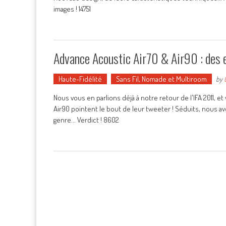
images ! 14751
Advance Acoustic Air70 & Air90 : des e
Haute-Fidélité
Sans Fil, Nomade et Multiroom
by
Nous vous en parlions déjà à notre retour de l'IFA 2011, 
Air90 pointent le bout de leur tweeter ! Séduits, nous 
genre... Verdict ! 8602