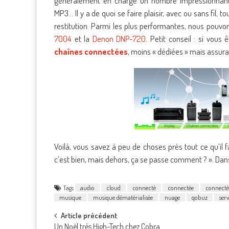
généralement en charge un nombre impressionnant 
MP3… Il y a de quoi se faire plaisir, avec ou sans fil, 
restitution. Parmi les plus performantes, nous pouvon
7004
et la
Denon DNP-720
. Petit conseil : si vous
chaînes connectées
, moins « dédiées » mais assura
Voilà, vous savez à peu de choses près tout ce qu’il f
c’est bien, mais dehors, ça se passe comment ? ». Dans 
Tags
audio
cloud
connecté
connectée
connecté
musique
musique dématérialisée
nuage
qobuz
serv
Post
Article précédent
Un Noël très High-Tech chez Cobra…