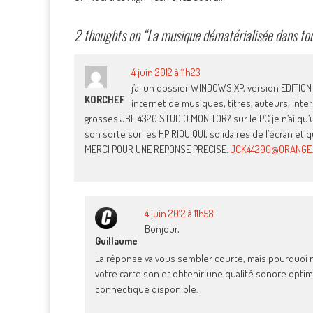
navigation
2 thoughts on “
La musique dématérialisée dans tous
4 juin 2012 à 11h23
j’ai un dossier WINDOWS XP, version EDITION 
KORCHEF
internet de musiques, titres, auteurs, int
grosses JBL 4320 STUDIO MONITOR? sur le PC je n’ai qu
son sorte sur les HP RIQUIQUI, solidaires de l’écran et
MERCI POUR UNE REPONSE PRECISE.
JCK44290@ORANGE
4 juin 2012 à 11h58
Bonjour,
Guillaume
La réponse va vous sembler courte, mais pourquoi ne
votre carte son et obtenir une qualité sonore opti
connectique disponible.