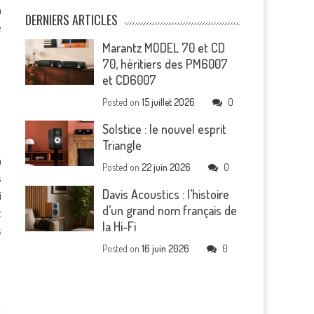
à
DERNIERS ARTICLES
e
Marantz MODEL 70 et CD
70, héritiers des PM6007
et CD6007
Posted on
15 juillet 2026
0
Solstice : le nouvel esprit
Triangle
a
Posted on
22 juin 2026
0
s
Davis Acoustics : l’histoire
i
d’un grand nom français de
t
la Hi-Fi
s
Posted on
16 juin 2026
0