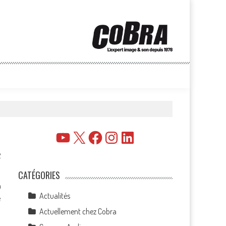
YouTube
X
Facebook
Instagram
LinkedIn
2
CATÉGORIES
n
Actualités
e
Actuellement chez Cobra