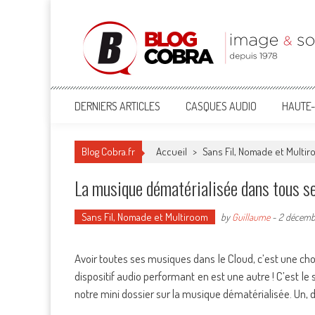
Blog Cobra
Toute l'actu Image & Son !
DERNIERS ARTICLES
CASQUES AUDIO
HAUTE-
Blog Cobra.fr
Accueil
>
Sans Fil, Nomade et Multi
La musique dématérialisée dans tous ses
Sans Fil, Nomade et Multiroom
by
Guillaume
-
2 décembr
Avoir toutes ses musiques dans le Cloud, c’est une cho
dispositif audio performant en est une autre ! C’est 
notre mini dossier sur la musique dématérialisée. Un, d