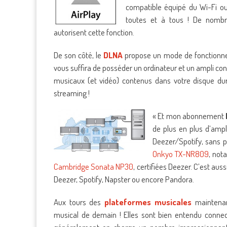
compatible équipé du Wi-Fi ou
toutes et à tous ! De nombr
autorisent cette fonction.
De son côté, le
DLNA
propose un mode de fonctionnemen
vous suffira de posséder un ordinateur et un ampli conn
musicaux (et vidéo) contenus dans votre disque dur.
streaming !
« Et mon abonnement
de plus en plus d’ampl
Deezer/Spotify, sans p
Onkyo TX-NR809
, not
Cambridge Sonata NP30
, certifiées Deezer. C’est aus
Deezer, Spotify, Napster ou encore Pandora.
Aux tours des
plateformes musicales
maintenant
musical de demain ! Elles sont bien entendu conne