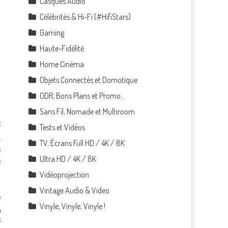
Casques Audio
Célébrités & Hi-Fi (#HifiStars)
Gaming
Haute-Fidélité
Home Cinéma
Objets Connectés et Domotique
ODR, Bons Plans et Promo…
Sans Fil, Nomade et Multiroom
z
Tests et Vidéos
.
TV, Écrans Full HD / 4K / 8K
s
Ultra HD / 4K / 8K
e
Vidéoprojection
Vintage Audio & Video
e
Vinyle, Vinyle, Vinyle !
a
f