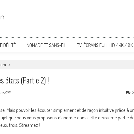
FIDÉLITÉ
NOMADE ET SANS-FIL
TV, ÉCRANS FULL HD / 4K / 8K
room
>
 états (Partie 2) !
e 2011
se. Mais pouvoir les écouter simplement et de façon intuitive grâce à u
le sujet que nous vous proposons d’aborder dans cette deuxième partie d
eux, trois, Streamez !