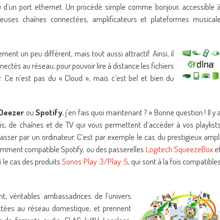
 d’un port ethernet. Un procédé simple comme bonjour, accessible 
euses chaînes connectées, amplificateurs et plateformes musical
t un peu différent, mais tout aussi attractif. Ainsi, il
ectés au réseau, pour pouvoir lire à distance les fichiers
 Ce n’est pas du « Cloud », mais c’est bel et bien du
Deezer
ou
Spotify
, j’en fais quoi maintenant ? » Bonne question ! Il y 
is, de chaînes et de TV qui vous permettent d’accéder à vos playlist
asser par un ordinateur. C’est par exemple le cas du prestigieux ampl
amment compatible Spotify, ou des passerelles
Logitech SqueezeBox
e
si le cas des produits
Sonos Play :3/Play :5
, qui sont à la fois compatible
, véritables ambassadrices de l’univers
ctées au réseau domestique, et prennent