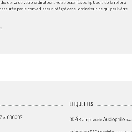
o qui va de votre ordinateur à votre écran (avec hp), puis de le relier à
t assurée par le convertisseur intégré dans l’ordinateur, ce qui peut-être
s.
ÉTIQUETTES
4k
07 et CD6007
Audiophile
ampli
3D
audio
Blu-
cobrason
Enceinte
DAC
enceintes