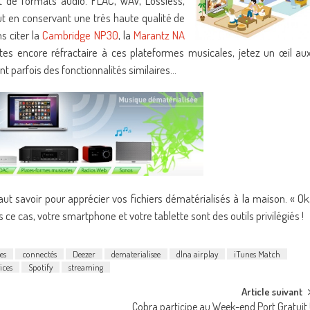
de formats audio. FLAC, WAV, Lossless,
tout en conservant une très haute qualité de
s citer la
Cambridge NP30
, la
Marantz NA
 êtes encore réfractaire à ces plateformes musicales, jetez un œil au
nt parfois des fonctionnalités similaires…
aut savoir pour apprécier vos fichiers dématérialisés à la maison. « Ok
ce cas, votre smartphone et votre tablette sont des outils privilégiés !
es
connectés
Deezer
dematerialisee
dlna airplay
iTunes Match
ices
Spotify
streaming
Article suivant
Cobra participe au Week-end Port Gratuit 