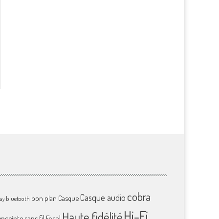
cobra
Casque audio
bon plan
Casque
bluetooth
ray
Hi-Fi
Haute fidélité
enceinte sans fil
Focal