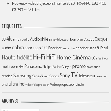
Nouveaux vidéoprojecteurs Hisense 2026 : PX4-PRO, L9Q PRO,
C3 PRO et C3 Ultra
ÉTIQUETTES
4k
Audiophile
Casque
ampli
3D
bon plan
Casque
audio
bluetooth
Blu-ray
cobra
cobrason
audio
Enceinte
enceinte sans fil
Focal
DAC
enceintes
Hi-Fi
HiFi
Home Cinéma
Haute fidélité
LG
mise à jour
promo
Panasonic
multiroom
Platine Vinyle
Philips
promotion
oled
TV
Sony
Samsung
Téléviseur
remise
Sans-fil
Sonos
son
télévision
ultra hd
Vidéoprojecteur
uhd
vinyle
video
videoprojection
ARCHIVES