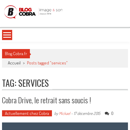
Blog Cobra
Toute l'actu Image & Son !
Blog Cobra.fr
Accueil
>
Posts tagged "services"
TAG: SERVICES
Cobra Drive, le retrait sans soucis !
Actuellement chez Cobra
0
by
Mickael
-
17 décembre 2015