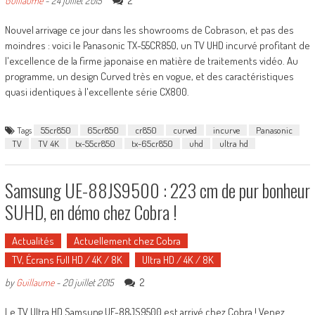
2
Guillaume
-
24 juillet 2015
Nouvel arrivage ce jour dans les showrooms de Cobrason, et pas des
moindres : voici le Panasonic TX-55CR850, un TV UHD incurvé profitant de
l'excellence de la firme japonaise en matière de traitements vidéo. Au
programme, un design Curved très en vogue, et des caractéristiques
quasi identiques à l'excellente série CX800.
Tags
55cr850
65cr850
cr850
curved
incurve
Panasonic
TV
TV 4K
tx-55cr850
tx-65cr850
uhd
ultra hd
Samsung UE-88JS9500 : 223 cm de pur bonheur
SUHD, en démo chez Cobra !
Actualités
Actuellement chez Cobra
TV, Écrans Full HD / 4K / 8K
Ultra HD / 4K / 8K
2
by
Guillaume
-
20 juillet 2015
Le TV Ultra HD Samsung UE-88JS9500 est arrivé chez Cobra ! Venez