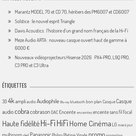
Marantz MODEL 70 et CD 70, héritiers des PM6007 et CD6007
Solstice : le nouvel esprit Triangle
Davis Acoustics : l’histoire d’un grand nom français de la Hi-Fi
Meze Audio ARTA : nouveau casque ouvert haut de gamme à
6000 €
Nouveaux vidéoprojecteurs Hisense 2026 : PX4-PRO, L9Q PRO,
C3 PRO et C3 Ultra
ÉTIQUETTES
4k
Audiophile
Casque
ampli
3D
bon plan
Casque
audio
bluetooth
Blu-ray
cobra
cobrason
audio
Enceinte
enceinte sans fil
Focal
DAC
enceintes
Hi-Fi
HiFi
Home Cinéma
Haute fidélité
LG
mise à jour
promo
Panasonic
multiroom
Platine Vinyle
Philips
promotion
oled