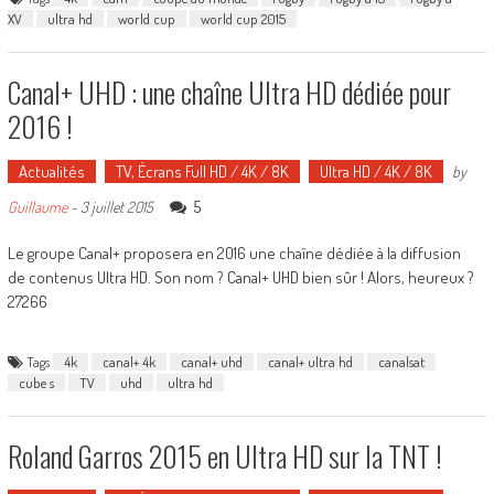
XV
ultra hd
world cup
world cup 2015
Canal+ UHD : une chaîne Ultra HD dédiée pour
2016 !
Actualités
TV, Écrans Full HD / 4K / 8K
Ultra HD / 4K / 8K
by
5
Guillaume
-
3 juillet 2015
Le groupe Canal+ proposera en 2016 une chaîne dédiée à la diffusion
de contenus Ultra HD. Son nom ? Canal+ UHD bien sûr ! Alors, heureux ?
27266
Tags
4k
canal+ 4k
canal+ uhd
canal+ ultra hd
canalsat
cube s
TV
uhd
ultra hd
Roland Garros 2015 en Ultra HD sur la TNT !