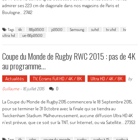
admirer ses 223 cm de diagonale dans nos magasins de Paris et
Boulogne... 27412
Tags
4k
88js9500
js9500
Samsung
suhd
tv uhd
tv
ultra hd
ue-88js9500
Coupe du Monde de Rugby RWC 2015 : pas de 4K
au programme…
Actualités
TV, Écrans Full HD / 4K / 8K
Ultra HD / 4K / 8K
by
0
Guillaume
-
16 juillet 2015
La Coupe du Monde de Rugby 2015 commencera le 18 Septembre 2015,
pour se terminer le 31 Octobre avec la finale qui se tiendra au
Twickenham Stadium. Malheureusement, aucune diffusion Ultra HD 4K
n'est prévue, que ce soit sur la TNT, sur Internet, ou via Satellite... 27353
Tags
4k
cdm
coupe du monde
rugby
rugby à 15
rugby à