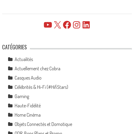
YouTube
X
Facebook
Instagram
LinkedIn
CATÉGORIES
Actualités
Actuellement chez Cobra
Casques Audio
Célébrités & Hi-Fi (#HifiStars)
Gaming
Haute-Fidélité
Home Cinéma
Objets Connectés et Domotique
ODR, Bons Plans et Promo…