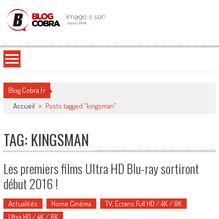
Blog Cobra
Toute l'actu Image & Son !
Blog Cobra.fr
Accueil
>
Posts tagged "kingsman"
TAG: KINGSMAN
Les premiers films Ultra HD Blu-ray sortiront
début 2016 !
Actualités
Home Cinéma
TV, Écrans Full HD / 4K / 8K
Ultra HD / 4K / 8K