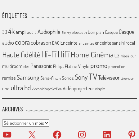
ÉTIQUETTES
4k
Audiophile
Casque
ampli
3D
bon plan
Casque
audio
bluetooth
Blu-ray
cobra
cobrason
audio
Enceinte
enceinte sans fil
Focal
DAC
enceintes
Hi-Fi
HiFi
Home Cinéma
Haute fidélité
LG
mise à jour
promo
Panasonic
multiroom
Platine Vinyle
Philips
promotion
oled
TV
Sony
Samsung
Téléviseur
remise
Sans-fil
Sonos
son
télévision
ultra hd
Vidéoprojecteur
uhd
vinyle
video
videoprojection
ARCHIVES
Archives
YouTube
X
Facebook
Instagram
LinkedIn
Pinter