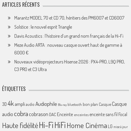
ARTICLES RÉCENTS
Marantz MODEL 70 et CD 70, héritiers des PM6007 et CD6007
Solstice : le nouvel esprit Triangle
Davis Acoustics : l’histoire d’un grand nom français de la Hi-Fi
Meze Audio ARTA : nouveau casque ouvert haut de gamme à
6000 €
Nouveaux vidéoprojecteurs Hisense 2026 : PX4-PRO, L9Q PRO,
C3 PRO et C3 Ultra
ÉTIQUETTES
4k
Audiophile
Casque
ampli
3D
bon plan
Casque
audio
bluetooth
Blu-ray
cobra
cobrason
audio
Enceinte
enceinte sans fil
Focal
DAC
enceintes
Hi-Fi
HiFi
Home Cinéma
Haute fidélité
LG
mise à jour