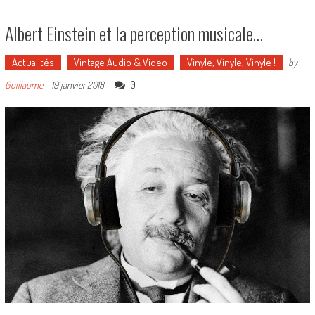
Albert Einstein et la perception musicale…
Actualités
Vintage Audio & Video
Vinyle, Vinyle, Vinyle !
by
0
Guillaume
-
19 janvier 2018