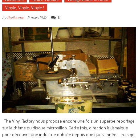
Vinyle, Vinyle, Vinyle !
0
by
Guillaume
-
2 mars 2017
The Vinyl Factory nous propose encore une fois un superbe reportage
sur le thème du disque microsillon. Cette fois, direction la Jamaïque
pour découvrir une industrie oubliée depuis quelques années, mais qui