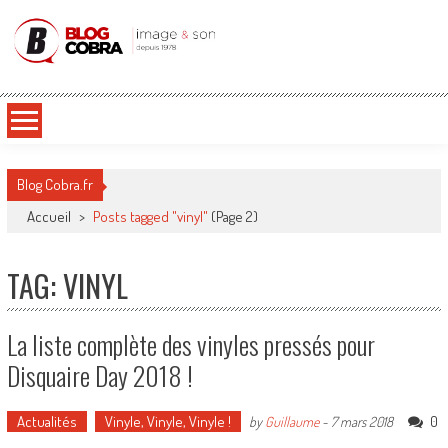
Blog Cobra
Toute l'actu Image & Son !
Blog Cobra.fr
Accueil
>
Posts tagged "vinyl"
(Page 2)
TAG: VINYL
La liste complète des vinyles pressés pour
Disquaire Day 2018 !
Actualités
Vinyle, Vinyle, Vinyle !
0
by
Guillaume
-
7 mars 2018