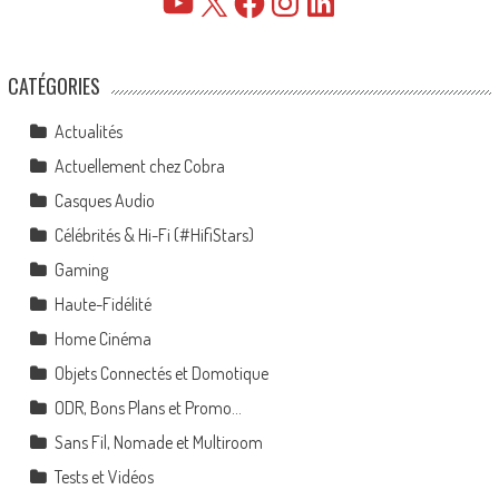
YouTube
X
Facebook
Instagram
LinkedIn
CATÉGORIES
Actualités
Actuellement chez Cobra
Casques Audio
Célébrités & Hi-Fi (#HifiStars)
Gaming
Haute-Fidélité
Home Cinéma
Objets Connectés et Domotique
ODR, Bons Plans et Promo…
Sans Fil, Nomade et Multiroom
Tests et Vidéos