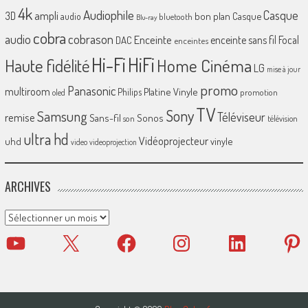
4k
Audiophile
Casque
ampli
3D
bon plan
Casque
audio
bluetooth
Blu-ray
cobra
cobrason
audio
Enceinte
enceinte sans fil
Focal
DAC
enceintes
Hi-Fi
HiFi
Home Cinéma
Haute fidélité
LG
mise à jour
promo
Panasonic
multiroom
Platine Vinyle
Philips
promotion
oled
TV
Sony
Samsung
Téléviseur
remise
Sans-fil
Sonos
son
télévision
ultra hd
Vidéoprojecteur
uhd
vinyle
video
videoprojection
ARCHIVES
Archives
YouTube
X
Facebook
Instagram
LinkedIn
Pinter