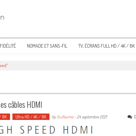
FIDÉLITÉ
NOMADE ET SANS-FIL
TV, ÉCRANS FULL HD / 4K / 8K
peed"
 les câbles HDMI
 / 8K
Ultra HD / 4K / 8K
by
Guillaume
-
24 septembre 2021