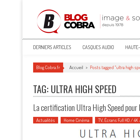
Blog Cobra
Toute l'actu Image & Son !
DERNIERS ARTICLES
CASQUES AUDIO
HAUTE-
Blog Cobra.fr
Accueil
>
Posts tagged "ultra high s
TAG: ULTRA HIGH SPEED
La certification Ultra High Speed pour
Actualités
Home Cinéma
TV, Écrans Full HD / 4K