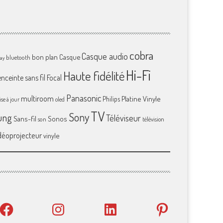
cobra
Casque audio
bon plan
Casque
bluetooth
ray
Hi-Fi
Haute fidélité
enceinte sans fil
Focal
Panasonic
multiroom
Platine Vinyle
Philips
se à jour
oled
TV
Sony
ung
Téléviseur
Sans-fil
Sonos
son
télévision
déoprojecteur
vinyle
Facebook
Instagram
LinkedIn
Pinterest