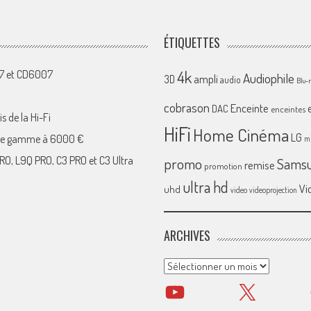
ÉTIQUETTES
4k
07 et CD6007
Audiophile
ampli
3D
audio
Blu-
cobrason
Enceinte
DAC
enceintes
s de la Hi-Fi
HiFi
Home Cinéma
LG
 de gamme à 6000 €
mi
RO, L9Q PRO, C3 PRO et C3 Ultra
promo
Sams
remise
promotion
ultra hd
Vi
uhd
video
videoprojection
ARCHIVES
Archives
YouTube
X