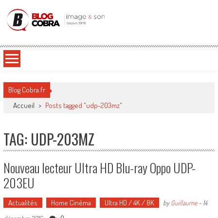
Blog Cobra
Toute l'actu Image & Son !
Blog Cobra.fr
Accueil
>
Posts tagged "udp-203mz"
TAG: UDP-203MZ
Nouveau lecteur Ultra HD Blu-ray Oppo UDP-
203EU
Actualités
Home Cinéma
Ultra HD / 4K / 8K
by
Guillaume
-
14