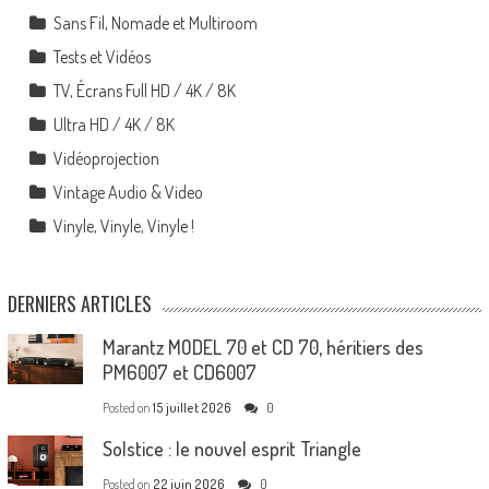
Sans Fil, Nomade et Multiroom
Tests et Vidéos
TV, Écrans Full HD / 4K / 8K
Ultra HD / 4K / 8K
Vidéoprojection
Vintage Audio & Video
Vinyle, Vinyle, Vinyle !
DERNIERS ARTICLES
Marantz MODEL 70 et CD 70, héritiers des
PM6007 et CD6007
Posted on
15 juillet 2026
0
Solstice : le nouvel esprit Triangle
Posted on
22 juin 2026
0