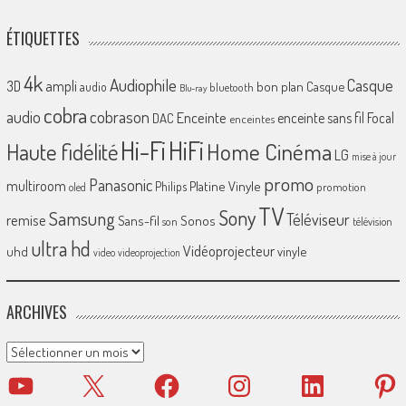
ÉTIQUETTES
4k
Audiophile
Casque
ampli
3D
bon plan
Casque
audio
bluetooth
Blu-ray
cobra
cobrason
audio
Enceinte
enceinte sans fil
Focal
DAC
enceintes
Hi-Fi
HiFi
Home Cinéma
Haute fidélité
LG
mise à jour
promo
Panasonic
multiroom
Platine Vinyle
Philips
promotion
oled
TV
Sony
Samsung
Téléviseur
remise
Sans-fil
Sonos
son
télévision
ultra hd
Vidéoprojecteur
uhd
vinyle
video
videoprojection
ARCHIVES
Archives
YouTube
X
Facebook
Instagram
LinkedIn
Pinter