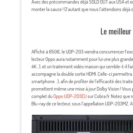
Avec des précommandes déjà SOLD OUT aux USA et en A
monter la sauce ! D’autant que nous l’attendions déjà
Le meilleur
Affiché à 850€, le UDP-203 viendra concurrencer l’ex
lecteur Oppo aura notamment pour lui une plus grande
4K…), et un traitement vidéo maison qui semble-t-il fai
accompagne la double sortie HDMI. Celle-ci permettra 
smartphone…), afin de profiter de l’efficacité des tra
promettent même une mise à jour Dolby Vision ! Vous p
complet du
Oppo UDP-203EU
sur Cobra.fr. Notez que 
Blu-ray de ce lecteur, sous l’appellation UDP-203MZ. A