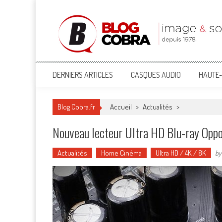
Blog Cobra
Toute l'actu Image & Son !
DERNIERS ARTICLES
CASQUES AUDIO
HAUTE-
Blog Cobra.fr
Accueil
>
Actualités
>
Nouveau lecteur Ultra HD Blu-ray Op
Actualités
Home Cinéma
Ultra HD / 4K / 8K
b