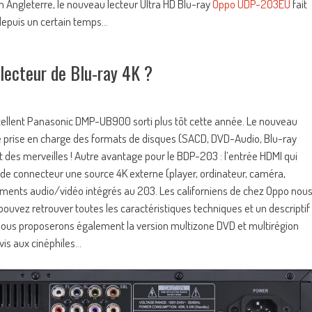
ngleterre, le nouveau lecteur Ultra HD Blu-ray
Oppo UDP-203EU
fait
 depuis un certain temps…
 lecteur de Blu-ray 4K ?
cellent Panasonic DMP-UB900 sorti plus tôt cette année. Le nouveau
 prise en charge des formats de disques (SACD, DVD-Audio, Blu-ray
t des merveilles ! Autre avantage pour le BDP-203 : l’entrée HDMI qui
de connecteur une source 4K externe (player, ordinateur, caméra,
itements audio/vidéo intégrés au 203. Les californiens de chez Oppo nou
ouvez retrouver toutes les caractéristiques techniques et un descriptif
nous proposerons également la version multizone DVD et multirégion
vis aux cinéphiles…