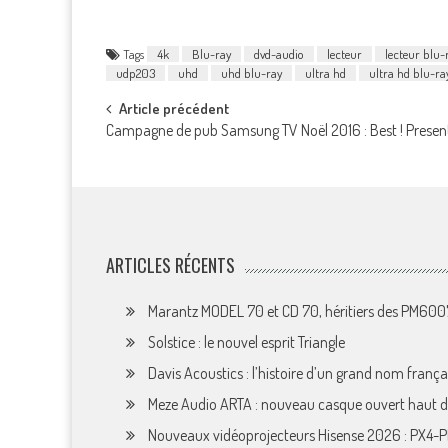
Tags
4k
Blu-ray
dvd-audio
lecteur
lecteur blu-
udp203
uhd
uhd blu-ray
ultra hd
ultra hd blu-ra
Post
Article précédent
Campagne de pub Samsung TV Noël 2016 : Best ! Present 
navigation
ARTICLES RÉCENTS
Marantz MODEL 70 et CD 70, héritiers des PM60
Solstice : le nouvel esprit Triangle
Davis Acoustics : l’histoire d’un grand nom françai
Meze Audio ARTA : nouveau casque ouvert haut
Nouveaux vidéoprojecteurs Hisense 2026 : PX4-P