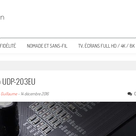
FIDÉLITÉ
NOMADE ET SANS-FIL
TV, ÉCRANS FULL HD / 4K / 8K
po UDP-203EU
y
Guillaume
-
14 décembre 2016