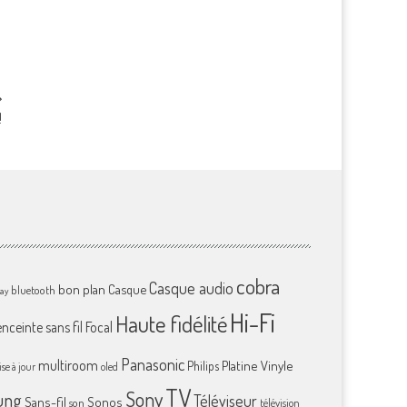
!
cobra
Casque audio
bon plan
Casque
bluetooth
ray
Hi-Fi
Haute fidélité
enceinte sans fil
Focal
Panasonic
multiroom
Platine Vinyle
Philips
se à jour
oled
TV
Sony
ung
Téléviseur
Sans-fil
Sonos
son
télévision