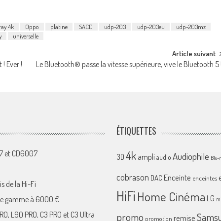
ray 4k
Oppo
platine
SACD
udp-203
udp-203eu
udp-203mz
y
universelle
Article suivant
! Ever !
Le Bluetooth® passe la vitesse supérieure, vive le Bluetooth 5 
ÉTIQUETTES
4k
07 et CD6007
Audiophile
ampli
3D
audio
Blu-
cobrason
Enceinte
DAC
enceintes
s de la Hi-Fi
HiFi
Home Cinéma
LG
 de gamme à 6000 €
mi
RO, L9Q PRO, C3 PRO et C3 Ultra
promo
Sams
remise
promotion