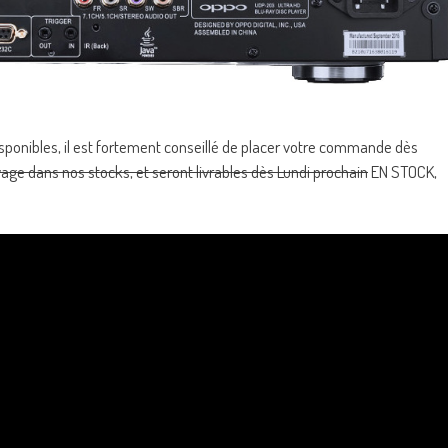
sponibles, il est fortement conseillé de placer votre commande dès
vage dans nos stocks, et seront livrables dès Lundi prochain
EN STOCK,