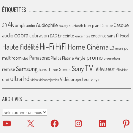
ÉTIQUETTES
4k
Audiophile
Casque
ampli
3D
bon plan
Casque
audio
bluetooth
Blu-ray
cobra
cobrason
audio
Enceinte
enceinte sans fil
Focal
DAC
enceintes
Hi-Fi
HiFi
Home Cinéma
Haute fidélité
LG
mise à jour
promo
Panasonic
multiroom
Platine Vinyle
Philips
promotion
oled
TV
Sony
Samsung
Téléviseur
remise
Sans-fil
Sonos
son
télévision
ultra hd
Vidéoprojecteur
uhd
vinyle
video
videoprojection
ARCHIVES
Archives
YouTube
X
Facebook
Instagram
LinkedIn
Pinter