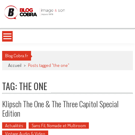
Blog Cobra
Toute l'actu Image & Son !
Blog Cobra.fr
Accueil
>
Posts tagged "the one"
TAG: THE ONE
Klipsch The One & The Three Capitol Special
Edition
Actualités
Sans Fil, Nomade et Multiroom
Vintage Audio & Video