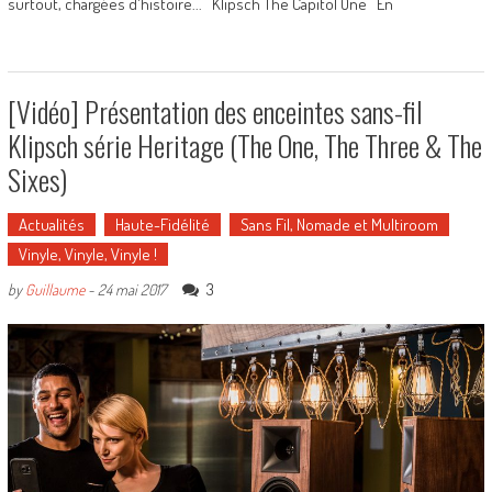
surtout, chargées d'histoire... Klipsch The Capitol One En
[Vidéo] Présentation des enceintes sans-fil
Klipsch série Heritage (The One, The Three & The
Sixes)
Actualités
Haute-Fidélité
Sans Fil, Nomade et Multiroom
Vinyle, Vinyle, Vinyle !
3
by
Guillaume
-
24 mai 2017