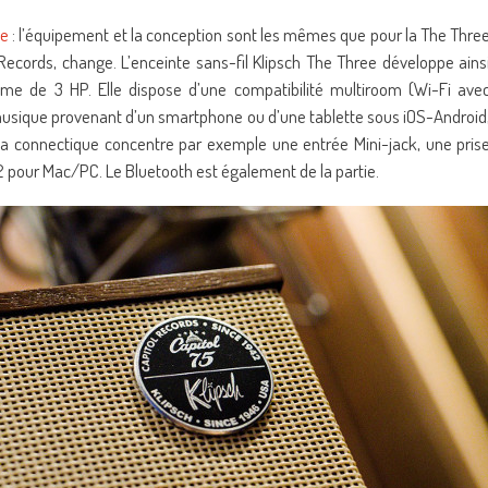
ee
: l’équipement et la conception sont les mêmes que pour la The Thre
 Records, change. L’enceinte sans-fil Klipsch The Three développe ains
ème de 3 HP. Elle dispose d’une compatibilité multiroom (Wi-Fi ave
a musique provenant d’un smartphone ou d’une tablette sous iOS-Android
. Sa connectique concentre par exemple une entrée Mini-jack, une pris
2 pour Mac/PC. Le Bluetooth est également de la partie.