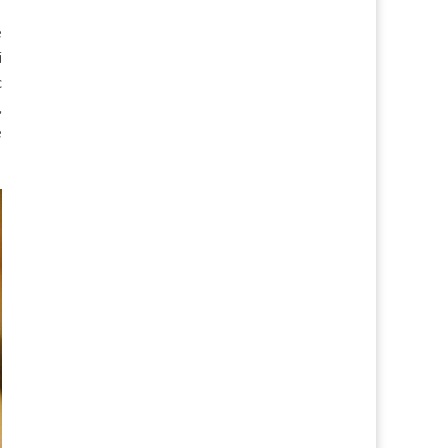
e
i
c
,
e