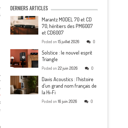
e
DERNIERS ARTICLES
s
Marantz MODEL 70 et CD
70, héritiers des PM6007
et CD6007
Posted on
15 juillet 2026
0
Solstice : le nouvel esprit
Triangle
Posted on
22 juin 2026
0
,
Davis Acoustics : l’histoire
r
d’un grand nom français de
e
la Hi-Fi
r
Posted on
16 juin 2026
0
8
e