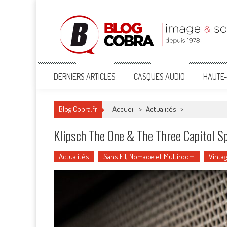
Blog Cobra
Toute l'actu Image & Son !
DERNIERS ARTICLES
CASQUES AUDIO
HAUTE-
Blog Cobra.fr
Accueil
>
Actualités
>
Klipsch The One & The Three Capitol Sp
Actualités
Sans Fil, Nomade et Multiroom
Vinta