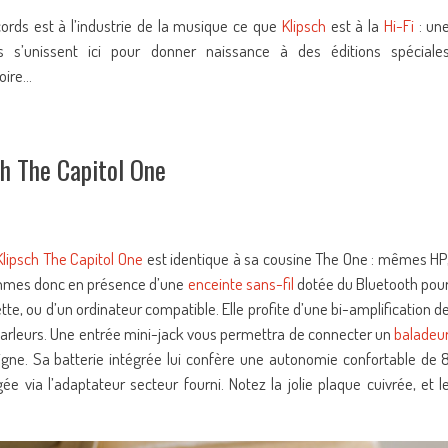
ords est à l’industrie de la musique ce que
Klipsch
est à la
Hi-Fi
: un
 s’unissent ici pour donner naissance à des éditions spéciale
toire…
ch The Capitol One
Klipsch The Capitol One
est identique à sa cousine The One : mêmes HP
mmes donc en présence d’une
enceinte sans-fil
dotée du Bluetooth pou
tte, ou d’un ordinateur compatible. Elle profite d’une bi-amplification d
arleurs. Une entrée mini-jack vous permettra de connecter un
baladeu
igne. Sa batterie intégrée lui confère une autonomie confortable de 
ée via l’adaptateur secteur fourni. Notez la jolie plaque cuivrée, et l