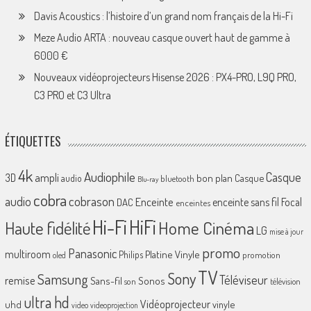
Davis Acoustics : l’histoire d’un grand nom français de la Hi-Fi
Meze Audio ARTA : nouveau casque ouvert haut de gamme à
6000 €
Nouveaux vidéoprojecteurs Hisense 2026 : PX4-PRO, L9Q PRO,
C3 PRO et C3 Ultra
ÉTIQUETTES
4k
Audiophile
Casque
ampli
3D
bon plan
Casque
audio
bluetooth
Blu-ray
cobra
cobrason
audio
Enceinte
enceinte sans fil
Focal
DAC
enceintes
Hi-Fi
HiFi
Home Cinéma
Haute fidélité
LG
mise à jour
promo
Panasonic
multiroom
Platine Vinyle
Philips
promotion
oled
TV
Sony
Samsung
Téléviseur
remise
Sans-fil
Sonos
son
télévision
ultra hd
Vidéoprojecteur
uhd
vinyle
video
videoprojection