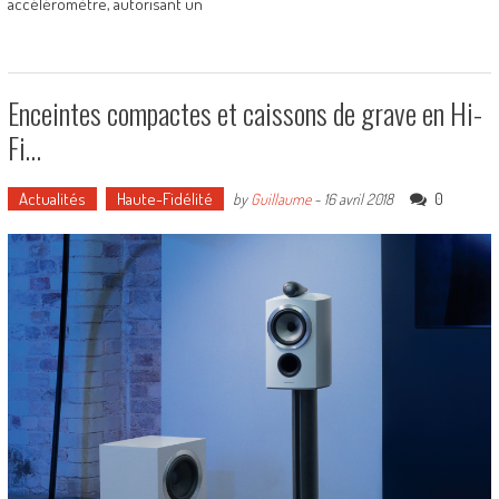
accéléromètre, autorisant un
Enceintes compactes et caissons de grave en Hi-
Fi…
Actualités
Haute-Fidélité
0
by
Guillaume
-
16 avril 2018