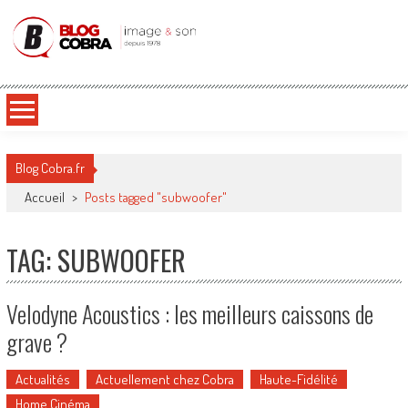
Blog Cobra
Toute l'actu Image & Son !
Blog Cobra.fr
Accueil
>
Posts tagged "subwoofer"
TAG: SUBWOOFER
Velodyne Acoustics : les meilleurs caissons de
grave ?
Actualités
Actuellement chez Cobra
Haute-Fidélité
Home Cinéma