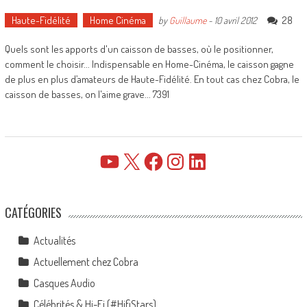
Haute-Fidélité
Home Cinéma
28
by
Guillaume
-
10 avril 2012
Quels sont les apports d'un caisson de basses, où le positionner,
comment le choisir... Indispensable en Home-Cinéma, le caisson gagne
de plus en plus d’amateurs de Haute-Fidélité. En tout cas chez Cobra, le
caisson de basses, on l'aime grave... 7391
YouTube
X
Facebook
Instagram
LinkedIn
CATÉGORIES
Actualités
Actuellement chez Cobra
Casques Audio
Célébrités & Hi-Fi (#HifiStars)