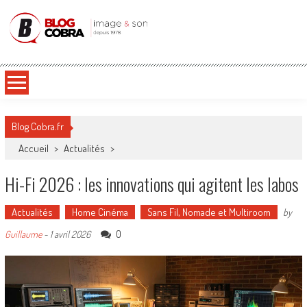
Blog Cobra
Toute l'actu Image & Son !
Blog Cobra.fr
Accueil
>
Actualités
>
Hi-Fi 2026 : les innovations qui agitent les labos
Actualités
Home Cinéma
Sans Fil, Nomade et Multiroom
by
0
Guillaume
-
1 avril 2026