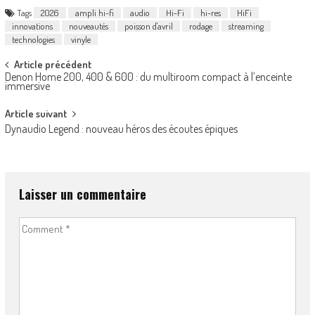
Tags
2026
ampli hi-fi
audio
Hi-Fi
hi-res
HiFi
innovations
nouveautés
poisson d'avril
rodage
streaming
technologies
vinyle
Post
Article précédent
Denon Home 200, 400 & 600 : du multiroom compact à l’enceinte
navigation
immersive
Article suivant
Dynaudio Legend : nouveau héros des écoutes épiques
Laisser un commentaire