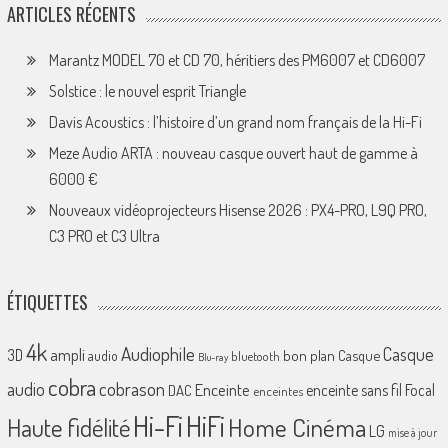
ARTICLES RÉCENTS
Marantz MODEL 70 et CD 70, héritiers des PM6007 et CD6007
Solstice : le nouvel esprit Triangle
Davis Acoustics : l’histoire d’un grand nom français de la Hi-Fi
Meze Audio ARTA : nouveau casque ouvert haut de gamme à
6000 €
Nouveaux vidéoprojecteurs Hisense 2026 : PX4-PRO, L9Q PRO,
C3 PRO et C3 Ultra
ÉTIQUETTES
4k
Audiophile
Casque
ampli
3D
bon plan
Casque
audio
bluetooth
Blu-ray
cobra
cobrason
audio
Enceinte
enceinte sans fil
Focal
DAC
enceintes
Hi-Fi
HiFi
Home Cinéma
Haute fidélité
LG
mise à jour