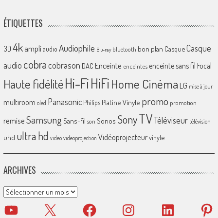
ÉTIQUETTES
4k
Audiophile
Casque
ampli
3D
bon plan
Casque
audio
bluetooth
Blu-ray
cobra
cobrason
audio
Enceinte
enceinte sans fil
Focal
DAC
enceintes
Hi-Fi
HiFi
Home Cinéma
Haute fidélité
LG
mise à jour
promo
Panasonic
multiroom
Platine Vinyle
Philips
promotion
oled
TV
Sony
Samsung
Téléviseur
remise
Sans-fil
Sonos
son
télévision
ultra hd
Vidéoprojecteur
uhd
vinyle
video
videoprojection
ARCHIVES
Archives
YouTube
X
Facebook
Instagram
LinkedIn
Pinter