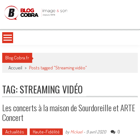
Blog Cobra
Toute l'actu Image & Son !
Blog Cobra.fr
Accueil
>
Posts tagged "Streaming vidéo"
TAG: STREAMING VIDÉO
Les concerts à la maison de Sourdoreille et ARTE
Concert
Actualités
Haute-Fidélité
0
by
Mickael
-
9 avril 2020