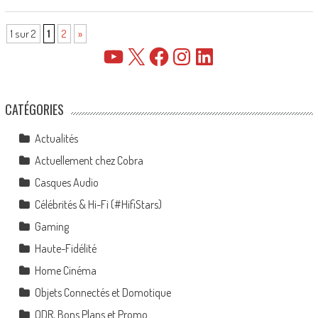
1 sur 2
1
2
»
YouTube
X
Facebook
Instagram
LinkedIn
CATÉGORIES
Actualités
Actuellement chez Cobra
Casques Audio
Célébrités & Hi-Fi (#HifiStars)
Gaming
Haute-Fidélité
Home Cinéma
Objets Connectés et Domotique
ODR, Bons Plans et Promo…