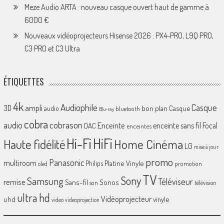
Meze Audio ARTA : nouveau casque ouvert haut de gamme à
6000 €
Nouveaux vidéoprojecteurs Hisense 2026 : PX4-PRO, L9Q PRO,
C3 PRO et C3 Ultra
ÉTIQUETTES
4k
Audiophile
Casque
ampli
3D
bon plan
Casque
audio
bluetooth
Blu-ray
cobra
cobrason
audio
Enceinte
enceinte sans fil
Focal
DAC
enceintes
Hi-Fi
HiFi
Home Cinéma
Haute fidélité
LG
mise à jour
promo
Panasonic
multiroom
Platine Vinyle
Philips
promotion
oled
TV
Sony
Samsung
Téléviseur
remise
Sans-fil
Sonos
son
télévision
ultra hd
Vidéoprojecteur
uhd
vinyle
video
videoprojection