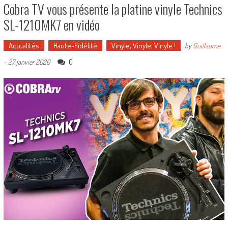
Cobra TV vous présente la platine vinyle Technics
SL-1210MK7 en vidéo
Actualités
Haute-Fidélité
Vinyle, Vinyle, Vinyle !
by
Guillaume
0
-
27 janvier 2020