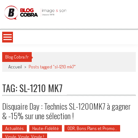
Blog Cobra
Toute l'actu Image & Son !
Blog Cobra.fr
Accueil
>
Posts tagged "sl-1210 mk7"
TAG: SL-1210 MK7
Disquaire Day : Technics SL-1200MK7 à gagner
& -15% sur une sélection !
Actualités
Haute-Fidélité
ODR, Bons Plans et Promo…
Vinyle, Vinyle, Vinyle !