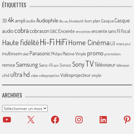
ÉTIQUETTES
4k
Audiophile
Casque
ampli
3D
bon plan
Casque
audio
bluetooth
Blu-ray
cobra
cobrason
audio
Enceinte
enceinte sans fil
Focal
DAC
enceintes
Hi-Fi
HiFi
Home Cinéma
Haute fidélité
LG
mise à jour
promo
Panasonic
multiroom
Platine Vinyle
Philips
promotion
oled
TV
Sony
Samsung
Téléviseur
remise
Sans-fil
Sonos
son
télévision
ultra hd
Vidéoprojecteur
uhd
vinyle
video
videoprojection
ARCHIVES
Archives
YouTube
X
Facebook
Instagram
LinkedIn
Pinter