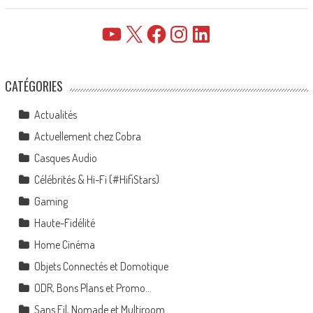
YouTube
X
Facebook
Instagram
LinkedIn
CATÉGORIES
Actualités
Actuellement chez Cobra
Casques Audio
Célébrités & Hi-Fi (#HifiStars)
Gaming
Haute-Fidélité
Home Cinéma
Objets Connectés et Domotique
ODR, Bons Plans et Promo…
Sans Fil, Nomade et Multiroom