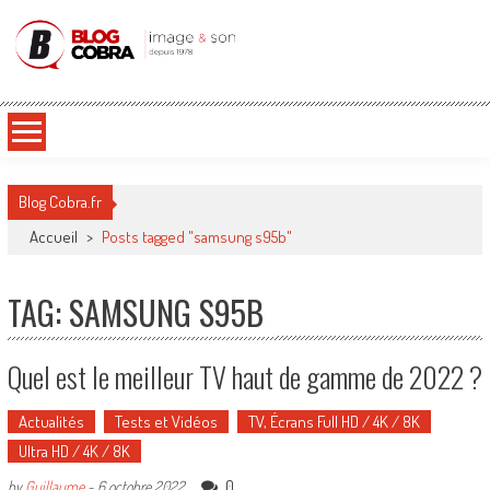
Blog Cobra
Toute l'actu Image & Son !
Blog Cobra.fr
Accueil
>
Posts tagged "samsung s95b"
TAG: SAMSUNG S95B
Quel est le meilleur TV haut de gamme de 2022 ?
Actualités
Tests et Vidéos
TV, Écrans Full HD / 4K / 8K
Ultra HD / 4K / 8K
0
by
Guillaume
-
6 octobre 2022