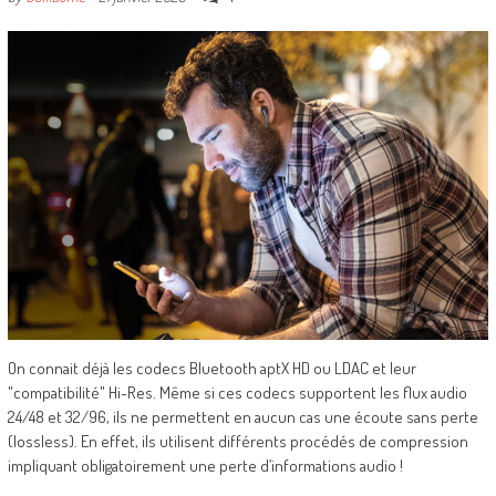
On connait déjà les codecs Bluetooth aptX HD ou LDAC et leur
"compatibilité" Hi-Res. Même si ces codecs supportent les flux audio
24/48 et 32/96, ils ne permettent en aucun cas une écoute sans perte
(lossless). En effet, ils utilisent différents procédés de compression
impliquant obligatoirement une perte d’informations audio !