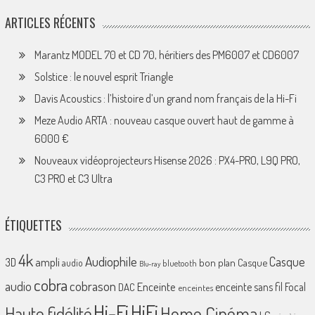
ARTICLES RÉCENTS
Marantz MODEL 70 et CD 70, héritiers des PM6007 et CD6007
Solstice : le nouvel esprit Triangle
Davis Acoustics : l’histoire d’un grand nom français de la Hi-Fi
Meze Audio ARTA : nouveau casque ouvert haut de gamme à
6000 €
Nouveaux vidéoprojecteurs Hisense 2026 : PX4-PRO, L9Q PRO,
C3 PRO et C3 Ultra
ÉTIQUETTES
4k
Audiophile
Casque
ampli
3D
bon plan
Casque
audio
bluetooth
Blu-ray
cobra
cobrason
audio
Enceinte
enceinte sans fil
Focal
DAC
enceintes
Hi-Fi
HiFi
Home Cinéma
Haute fidélité