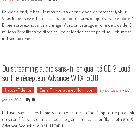
Ce week-end, le beau temps nous a donné envie de retester Qobuz...
Vous le pensiez élitiste, intello, trop peu fourni, ou que sais-je encore ?
Et bien croyez-nous, ça a changé ! Avec un catalogue riche de plus de 18
millions 27 millions de titres et une sélection assez pointue, Qobuz est
indiscutablement
Du streaming audio sans-fil en qualité CD ? Loué
soit le récepteur Advance WTX-500 !
Haute-Fidélité
Sans Fil, Nomade et Multiroom
by
Guillaume
-
20
116
janvier 2012
Diffuser sans-fil ses fichiers audio HD sur la chaîne, l’ampli ou le préampli
du salon ? C’est désormais possible grâce au récepteur Bluetooth Apt-X
Advance Acoustic WTX 500 ! 6409