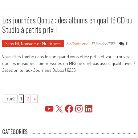
Les journées Qobuz : des albums en qualité CD ou
Studio à petits prix !
Sans Fil, Nomade et Multiroom
0
by
Guillaume
-
12 janvier 2012
Vous êtes tombé dans le son quand vous étiez petit, et vous trouvez
que les musiques compressées en MP3 ne sont pas assez qualitatives ?
Jetez un œil aux Journées Qobuz ! 6235
1 sur 2
1
2
»
YouTube
X
Facebook
Instagram
LinkedIn
CATÉGORIES