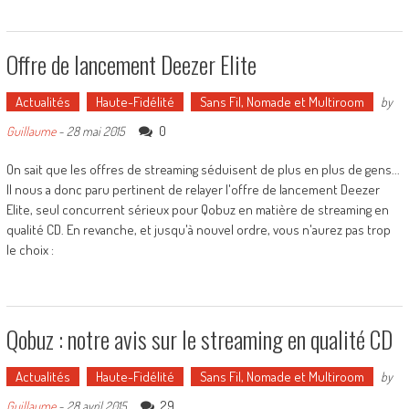
Offre de lancement Deezer Elite
Actualités
Haute-Fidélité
Sans Fil, Nomade et Multiroom
by
0
Guillaume
-
28 mai 2015
On sait que les offres de streaming séduisent de plus en plus de gens...
Il nous a donc paru pertinent de relayer l'offre de lancement Deezer
Elite, seul concurrent sérieux pour Qobuz en matière de streaming en
qualité CD. En revanche, et jusqu'à nouvel ordre, vous n'aurez pas trop
le choix :
Qobuz : notre avis sur le streaming en qualité CD
Actualités
Haute-Fidélité
Sans Fil, Nomade et Multiroom
by
29
Guillaume
-
28 avril 2015