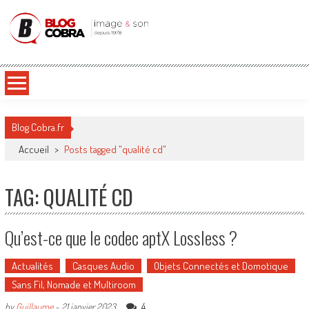
Blog Cobra
Toute l'actu Image & Son !
Blog Cobra.fr
Accueil
>
Posts tagged "qualité cd"
TAG: QUALITÉ CD
Qu’est-ce que le codec aptX Lossless ?
Actualités
Casques Audio
Objets Connectés et Domotique
Sans Fil, Nomade et Multiroom
4
by
Guillaume
-
21 janvier 2023