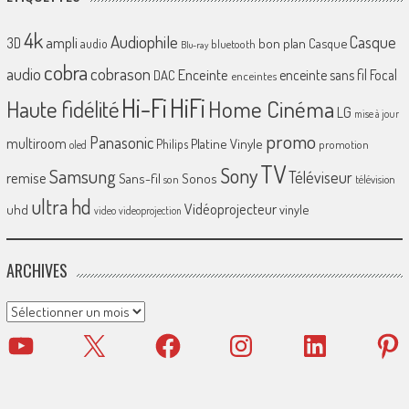
4k
Audiophile
Casque
ampli
3D
bon plan
Casque
audio
bluetooth
Blu-ray
cobra
cobrason
audio
Enceinte
enceinte sans fil
Focal
DAC
enceintes
Hi-Fi
HiFi
Home Cinéma
Haute fidélité
LG
mise à jour
promo
Panasonic
multiroom
Platine Vinyle
Philips
promotion
oled
TV
Sony
Samsung
Téléviseur
remise
Sans-fil
Sonos
son
télévision
ultra hd
Vidéoprojecteur
uhd
vinyle
video
videoprojection
ARCHIVES
Archives
YouTube
X
Facebook
Instagram
LinkedIn
Pinter