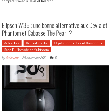
comparatif avec la Devialet Reactor
Elipson W35 : une bonne alternative aux Devialet
Phantom et Cabasse The Pearl ?
Actualités
Haute-Fidélité
Objets Connectés et Domotique
Sans Fil, Nomade et Multiroom
0
by
Guillaume
-
28 novembre 2019