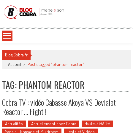
Blog Cobra
Toute l'actu Image & Son !
Blog Cobra.fr
Accueil
>
Posts tagged "phantom reactor"
TAG: PHANTOM REACTOR
Cobra TV : vidéo Cabasse Akoya VS Devialet
Reactor … Fight !
Actualités
Actuellement chez Cobra
Haute-Fidélité
Sans Fil, Nomade et Multiroom
Tests et Vidéos