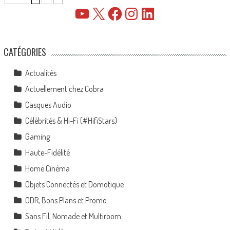
YouTube
X
Facebook
Instagram
LinkedIn
CATÉGORIES
Actualités
Actuellement chez Cobra
Casques Audio
Célébrités & Hi-Fi (#HifiStars)
Gaming
Haute-Fidélité
Home Cinéma
Objets Connectés et Domotique
ODR, Bons Plans et Promo…
Sans Fil, Nomade et Multiroom