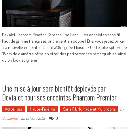
Devialet Phantom Reactor, Cabasse The Pearl… Les enceintes sans fil
haut de gamme françaises ont le vent en poupe ! Et si vous jetiez un œil
à la nouvelle enceinte sans fil W35 signée Elipson ? Cette jolie sphère de
35 cm de diamètre offre en effet des performances remarquables, ainsi
qu'un look soigné en
Une mise à jour sera bientôt déployée par
Devialet pour ses enceintes Phantom Premier
Actualités
Haute-Fidélité
Sans Fil, Nomade et Multiroom
by
0
Guillaume
-
23 octobre 2019