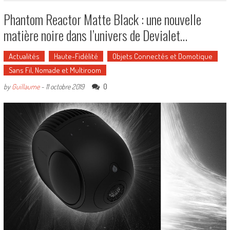
Phantom Reactor Matte Black : une nouvelle
matière noire dans l’univers de Devialet…
Actualités
Haute-Fidélité
Objets Connectés et Domotique
Sans Fil, Nomade et Multiroom
0
by
Guillaume
-
11 octobre 2019