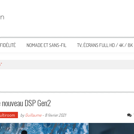
FIDÉLITÉ
NOMADE ET SANS-FIL
TV, ÉCRANS FULL HD / 4K / 8K
p"
le nouveau DSP Gen2
Multiroom
by
Guillaume
-
8 février 2021