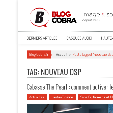
Blog Cobra
Toute l'actu Image & Son !
DERNIERS ARTICLES
CASQUES AUDIO
HAUTE-
Blog Cobra.fr
Accueil
>
Posts tagged "nouveau ds
TAG: NOUVEAU DSP
Cabasse The Pearl : comment activer 
Actualités
Haute-Fidélité
Sans Fil, Nomade et 