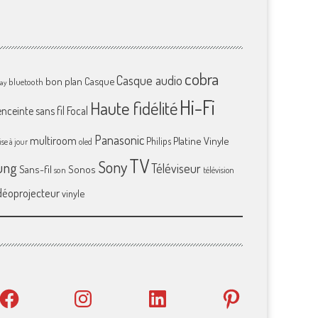
cobra
Casque audio
bon plan
Casque
bluetooth
ray
Hi-Fi
Haute fidélité
enceinte sans fil
Focal
Panasonic
multiroom
Platine Vinyle
Philips
se à jour
oled
TV
Sony
ung
Téléviseur
Sans-fil
Sonos
son
télévision
déoprojecteur
vinyle
Facebook
Instagram
LinkedIn
Pinterest