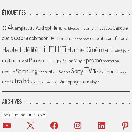
ÉTIQUETTES
4k
Audiophile
Casque
ampli
3D
bon plan
Casque
audio
bluetooth
Blu-ray
cobra
cobrason
audio
Enceinte
enceinte sans fil
Focal
DAC
enceintes
Hi-Fi
HiFi
Home Cinéma
Haute fidélité
LG
mise à jour
promo
Panasonic
multiroom
Platine Vinyle
Philips
promotion
oled
TV
Sony
Samsung
Téléviseur
remise
Sans-fil
Sonos
son
télévision
ultra hd
Vidéoprojecteur
uhd
vinyle
video
videoprojection
ARCHIVES
Archives
YouTube
X
Facebook
Instagram
LinkedIn
Pinter