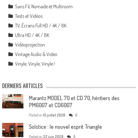
Sans Fil, Nomade et Multiroom
Tests et Vidéos
TV, Écrans Full HD / 4K / 8K
Ultra HD / 4K / 8K
Vidéoprojection
Vintage Audio & Video
Vinyle, Vinyle, Vinyle !
DERNIERS ARTICLES
Marantz MODEL 70 et CD 70, héritiers des
PM6007 et CD6007
Posted on
15 juillet 2026
0
Solstice : le nouvel esprit Triangle
Posted on
22 juin 2026
0