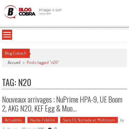
Blog Cobra
Toute l'actu Image & Son !
Blog Cobra.fr
Accueil
>
Posts tagged "n20"
TAG: N20
Nouveaux arrivages : NuPrime HPA-9, UE Boom
2, AKG N20, KEF Egg & Muo…
Actualités
Haute-Fidélité
Sans Fil, Nomade et Multiroom
by