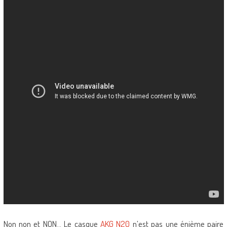
Non non et NON… Le casque
AKG N20
n’est pas une énième paire