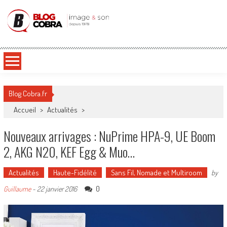
Blog Cobra
Toute l'actu Image & Son !
Blog Cobra.fr
Accueil
>
Actualités
>
Nouveaux arrivages : NuPrime HPA-9, UE Boom
2, AKG N20, KEF Egg & Muo…
Actualités
Haute-Fidélité
Sans Fil, Nomade et Multiroom
by
0
Guillaume
-
22 janvier 2016