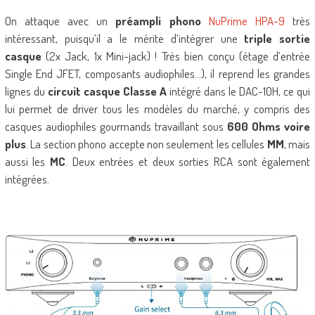
On attaque avec un
préampli phono
NuPrime HPA-9
très
intéressant, puisqu’il a le mérite d’intégrer une
triple sortie
casque
(2x Jack, 1x Mini-jack) ! Très bien conçu (étage d’entrée
Single End JFET, composants audiophiles…), il reprend les grandes
lignes du
circuit casque Classe A
intégré dans le DAC-10H, ce qui
lui permet de driver tous les modèles du marché, y compris des
casques audiophiles gourmands travaillant sous
600 Ohms voire
plus
. La section phono accepte non seulement les cellules
MM
, mais
aussi les
MC
. Deux entrées et deux sorties RCA sont également
intégrées.