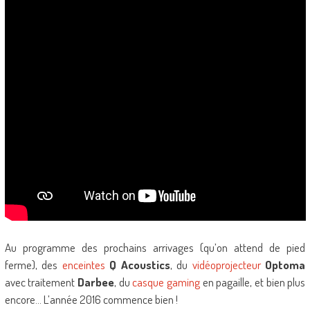
Au programme des prochains arrivages (qu’on attend de pied
ferme), des
enceintes
Q Acoustics
, du
vidéoprojecteur
Optoma
avec traitement
Darbee
, du
casque gaming
en pagaille, et bien plus
encore… L’année 2016 commence bien !