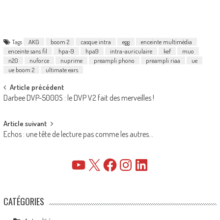
Tags
AKG
boom 2
casque intra
egg
enceinte multimédia
enceinte sans fil
hpa-9
hpa9
intra-auriculaire
kef
muo
n20
nuforce
nuprime
preampli phono
preampli riaa
ue
ue boom 2
ultimate ears
Post
Article précédent
Darbee DVP-5000S : le DVP V2 fait des merveilles !
navigation
Article suivant
Echos : une tête de lecture pas comme les autres…
YouTube
X
Facebook
Instagram
LinkedIn
CATÉGORIES