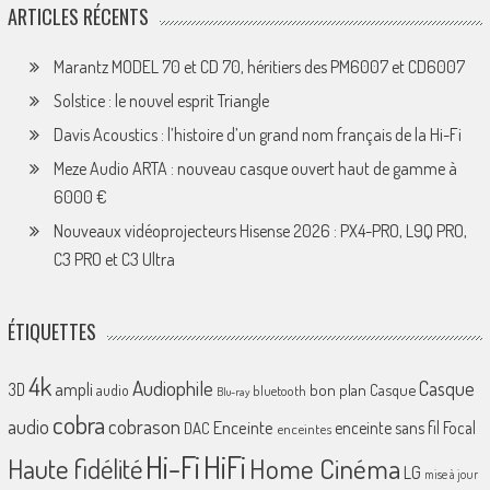
ARTICLES RÉCENTS
Marantz MODEL 70 et CD 70, héritiers des PM6007 et CD6007
Solstice : le nouvel esprit Triangle
Davis Acoustics : l’histoire d’un grand nom français de la Hi-Fi
Meze Audio ARTA : nouveau casque ouvert haut de gamme à
6000 €
Nouveaux vidéoprojecteurs Hisense 2026 : PX4-PRO, L9Q PRO,
C3 PRO et C3 Ultra
ÉTIQUETTES
4k
Audiophile
Casque
ampli
3D
bon plan
Casque
audio
bluetooth
Blu-ray
cobra
cobrason
audio
Enceinte
enceinte sans fil
Focal
DAC
enceintes
Hi-Fi
HiFi
Home Cinéma
Haute fidélité
LG
mise à jour