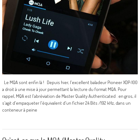
Le MQA sont enfin là ! Depuis hier, l'excellent baladeur Pioneer XDP-100
a droit à une mise à jour permettant la lecture du format MQA. Pour
rappel, MQA est l'abréviation de Master Quality Authenticated : en gros, il
s'agit d'empaqueter l'équivalent d'un fichier 24 Bits /192 kHz, dans un
conteneur à peine