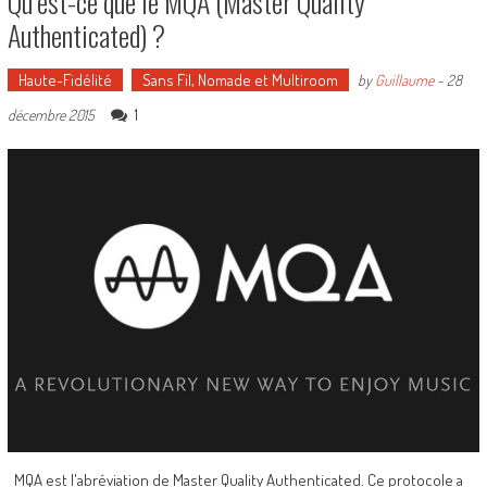
Qu’est-ce que le MQA (Master Quality
Authenticated) ?
Haute-Fidélité
Sans Fil, Nomade et Multiroom
by
Guillaume
-
28
1
décembre 2015
MQA est l'abréviation de Master Quality Authenticated. Ce protocole a