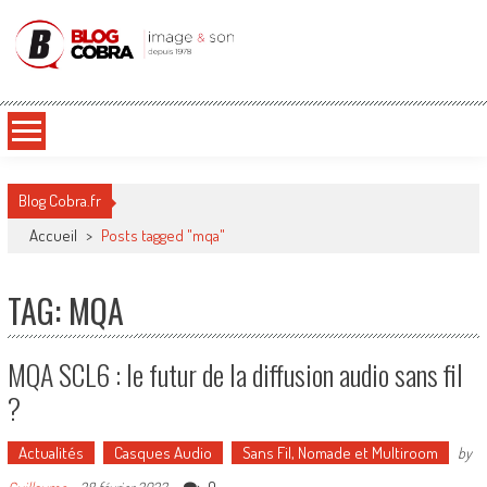
Blog Cobra
Toute l'actu Image & Son !
Blog Cobra.fr
Accueil
>
Posts tagged "mqa"
TAG: MQA
MQA SCL6 : le futur de la diffusion audio sans fil
?
Actualités
Casques Audio
Sans Fil, Nomade et Multiroom
by