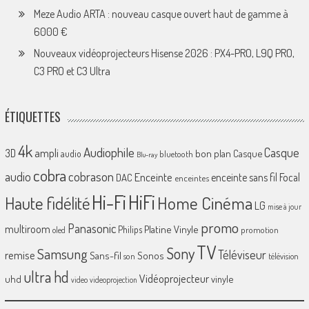
Meze Audio ARTA : nouveau casque ouvert haut de gamme à
6000 €
Nouveaux vidéoprojecteurs Hisense 2026 : PX4-PRO, L9Q PRO,
C3 PRO et C3 Ultra
ÉTIQUETTES
4k
Audiophile
Casque
ampli
3D
bon plan
Casque
audio
bluetooth
Blu-ray
cobra
cobrason
audio
Enceinte
enceinte sans fil
Focal
DAC
enceintes
Hi-Fi
HiFi
Home Cinéma
Haute fidélité
LG
mise à jour
promo
Panasonic
multiroom
Platine Vinyle
Philips
promotion
oled
TV
Sony
Samsung
Téléviseur
remise
Sans-fil
Sonos
son
télévision
ultra hd
Vidéoprojecteur
uhd
vinyle
video
videoprojection