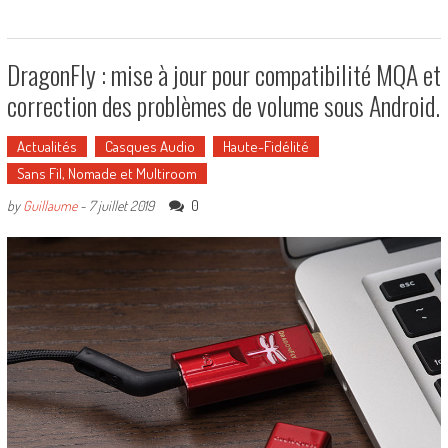
DragonFly : mise à jour pour compatibilité MQA et
correction des problèmes de volume sous Android.
Actualités
Casques Audio
Haute-Fidélité
Sans Fil, Nomade et Multiroom
0
by
Guillaume
-
7 juillet 2019