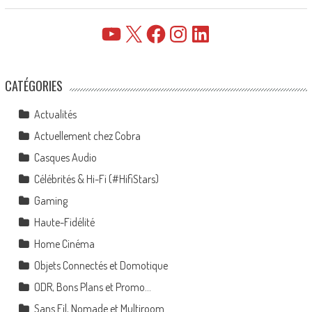
YouTube
X
Facebook
Instagram
LinkedIn
CATÉGORIES
Actualités
Actuellement chez Cobra
Casques Audio
Célébrités & Hi-Fi (#HifiStars)
Gaming
Haute-Fidélité
Home Cinéma
Objets Connectés et Domotique
ODR, Bons Plans et Promo…
Sans Fil, Nomade et Multiroom