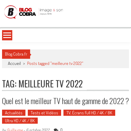
Blog Cobra
Toute l'actu Image & Son !
Blog Cobra.fr
Accueil
>
Posts tagged "meilleure tv 2022"
TAG: MEILLEURE TV 2022
Quel est le meilleur TV haut de gamme de 2022 ?
Actualités
Tests et Vidéos
TV, Écrans Full HD / 4K / 8K
Ultra HD / 4K / 8K
0
by
Guillaume
-
6 octobre 2022