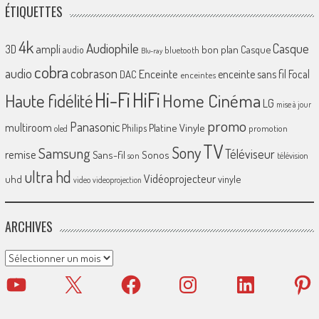
ÉTIQUETTES
4k
Audiophile
Casque
ampli
3D
bon plan
Casque
audio
bluetooth
Blu-ray
cobra
cobrason
audio
Enceinte
enceinte sans fil
Focal
DAC
enceintes
Hi-Fi
HiFi
Home Cinéma
Haute fidélité
LG
mise à jour
promo
Panasonic
multiroom
Platine Vinyle
Philips
promotion
oled
TV
Sony
Samsung
Téléviseur
remise
Sans-fil
Sonos
son
télévision
ultra hd
Vidéoprojecteur
uhd
vinyle
video
videoprojection
ARCHIVES
Archives
YouTube
X
Facebook
Instagram
LinkedIn
Pinter