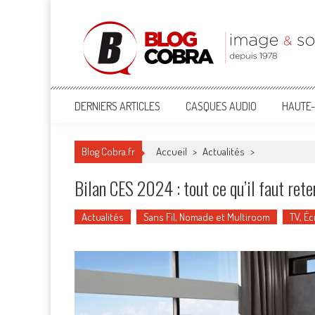
Blog Cobra
Toute l'actu Image & Son !
DERNIERS ARTICLES
CASQUES AUDIO
HAUTE-
Blog Cobra.fr
Accueil
>
Actualités
>
Bilan CES 2024 : tout ce qu’il faut ret
Actualités
Sans Fil, Nomade et Multiroom
TV, Éc