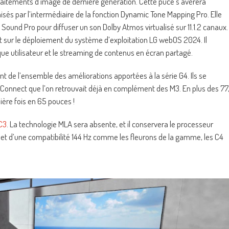
 traitements d’image de dernière génération. Cette puce s’avèrera
és par l’intermédiaire de la fonction Dynamic Tone Mapping Pro. Elle
 Sound Pro pour diffuser un son Dolby Atmos virtualisé sur 11.1.2 canaux.
sur le déploiement du système d’exploitation LG webOS 2024. Il
que utilisateur et le streaming de contenus en écran partagé.
e l’ensemble des améliorations apportées à la série G4. Ils se
ro Connect que l’on retrouvait déjà en complément des M3. En plus des 77
ère fois en 65 pouces !
C3
. La technologie MLA sera absente, et il conservera le processeur
et d’une compatibilité 144 Hz comme les fleurons de la gamme, les C4