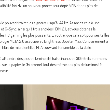
tibilité 144 Hz, un nouveau processeur dopé à l’IA et des pics de
alle pouvant traiter les signaux jusqu’à 144 Hz. Associez cela à une
t G-Sync, ainsi qu’à trois entrées HDMI 2.1, et vous obtenez le
des PC gaming les plus puissants. En outre, que cela soit pour ses tailles
hnologie META 2.0 associée au Brightness Booster Max. Contrairement à
 filtre de microlentilles MLA couvrant l’ensemble de la dalle.
 à atteindre des pics de luminosité hallucinants de 3000 nits sur moins
u sur le papier, le G4 promet tout des même des pics de luminosité
sseur.