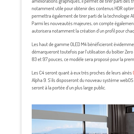
améliorations graphiques, il permet de tirer parti des
notamment utile pour obtenir des contenus HDR optimis
permettra également de tirer parti de la technologie AI
Parmi les nouveautés majeures, on compte également 
autorisera notamment la création d’un profil pour cha
Les haut de gamme OLED M4 bénéficieront évidemment d
démarqueront toutefois par l’utilisation du boîtier Ze
83 et 97 pouces, ce modèle sera proposé pour la premi
Les C4 seront quant à eux très proches de leurs aînés
Alpha 9. S’ils disposeront du nouveau système webOS 
seront à la portée d’un plus large public.