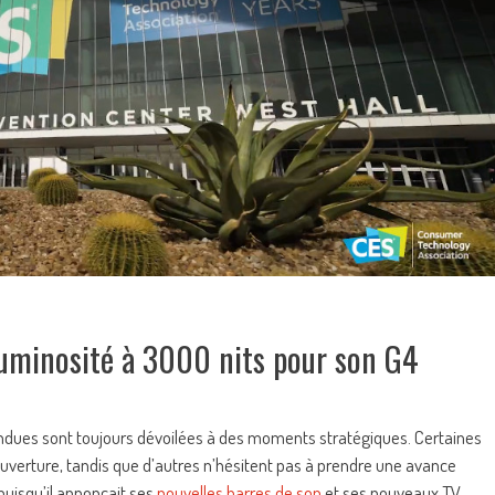
luminosité à 3000 nits pour son G4
tendues sont toujours dévoilées à des moments stratégiques. Certaines
ouverture, tandis que d’autres n’hésitent pas à prendre une avance
puisqu’il annonçait ses
nouvelles barres de son
et ses nouveaux TV