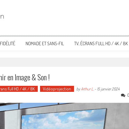
FIDÉLITÉ
NOMADE ET SANS-FIL
TV, ÉCRANS FULL HD / 4K / 8K
enir en Image & Son !
rans Full HD / 4K / 8K
Vidéoprojection
by
Arthur L.
-
15 janvier 2024