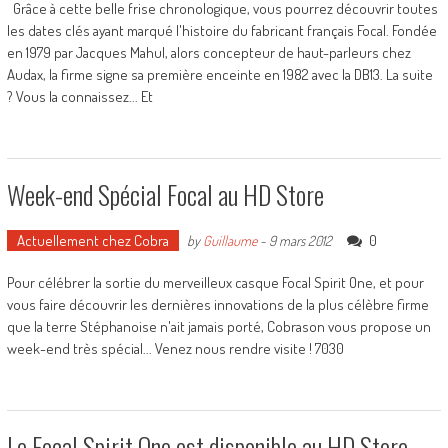
Grâce à cette belle frise chronologique, vous pourrez découvrir toutes
les dates clés ayant marqué l'histoire du fabricant français Focal. Fondée
en 1979 par Jacques Mahul, alors concepteur de haut-parleurs chez
Audax, la firme signe sa première enceinte en 1982 avec la DB13. La suite
? Vous la connaissez... Et
Week-end Spécial Focal au HD Store
Actuellement chez Cobra
0
by
Guillaume
-
9 mars 2012
Pour célébrer la sortie du merveilleux casque Focal Spirit One, et pour
vous faire découvrir les dernières innovations de la plus célèbre firme
que la terre Stéphanoise n'ait jamais porté, Cobrason vous propose un
week-end très spécial... Venez nous rendre visite ! 7030
Le Focal Spirit One est disponible au HD Store