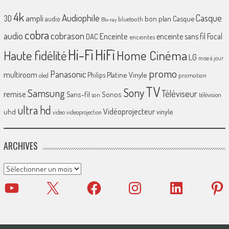
4k
Audiophile
Casque
ampli
3D
bon plan
Casque
audio
bluetooth
Blu-ray
cobra
cobrason
audio
Enceinte
enceinte sans fil
Focal
DAC
enceintes
Hi-Fi
HiFi
Home Cinéma
Haute fidélité
LG
mise à jour
promo
Panasonic
multiroom
Platine Vinyle
Philips
promotion
oled
TV
Sony
Samsung
Téléviseur
remise
Sans-fil
Sonos
son
télévision
ultra hd
Vidéoprojecteur
uhd
vinyle
video
videoprojection
ARCHIVES
Archives
YouTube
X
Facebook
Instagram
LinkedIn
Pinter