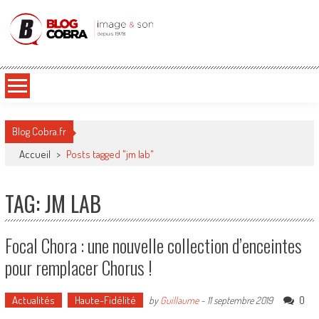
Blog Cobra
Toute l'actu Image & Son !
Blog Cobra.fr
Accueil
>
Posts tagged "jm lab"
TAG: JM LAB
Focal Chora : une nouvelle collection d’enceintes
pour remplacer Chorus !
Actualités
Haute-Fidélité
0
by
Guillaume
-
11 septembre 2019