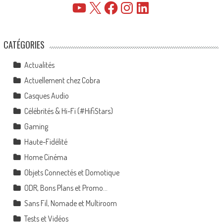
YouTube
X
Facebook
Instagram
LinkedIn
CATÉGORIES
Actualités
Actuellement chez Cobra
Casques Audio
Célébrités & Hi-Fi (#HifiStars)
Gaming
Haute-Fidélité
Home Cinéma
Objets Connectés et Domotique
ODR, Bons Plans et Promo…
Sans Fil, Nomade et Multiroom
Tests et Vidéos