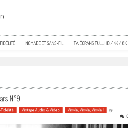
FIDÉLITÉ
NOMADE ET SANS-FIL
TV, ÉCRANS FULL HD / 4K / 8K
tars N°9
Fidélité
Vintage Audio & Video
Vinyle, Vinyle, Vinyle !
by