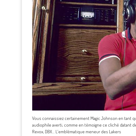
Vous connaissiez certainement Magic Johnson en tant que s
audiophile averti, comme en témoigne ce cliché datant d
Revox, DBX... L'emblématique meneur des Lakers