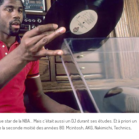
tar de la NBA... Mais c'était aussi un DJ durant ses études. Et à priori un
e la seconde moitié des années 80. Mcintosh, AKG, Nakimichi, Technics,