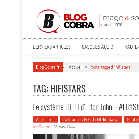
Blog Cobra
Toute l'actu Image & Son !
DERNIERS ARTICLES
CASQUES AUDIO
HAUTE-
Blog Cobra.fr
Accueil
>
Posts tagged "hifistars"
TAG: HIFISTARS
Le système Hi-Fi d’Elton John – #HifiS
Actualités
Célébrités & Hi-Fi (#HifiStars)
Haute-
Guillaume
-
13 mars 2023