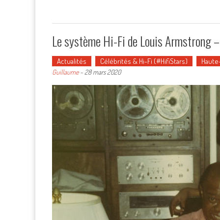
Le système Hi-Fi de Louis Armstrong –
Actualités
Célébrités & Hi-Fi (#HifiStars)
Haute-
Guillaume
-
28 mars 2020