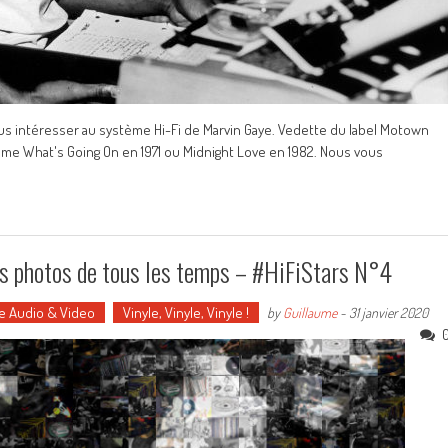
nous intéresser au système Hi-Fi de Marvin Gaye. Vedette du label Motown
mme What's Going On en 1971 ou Midnight Love en 1982. Nous vous
les photos de tous les temps – #HiFiStars N°4
e Audio & Video
Vinyle, Vinyle, Vinyle !
by
Guillaume
-
31 janvier 2020