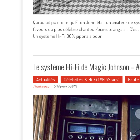
Qui aurait pu croire qu'Elton John était un amateur de sys
faveurs du plus célèbre chanteur/pianiste anglais... C'est
Un système Hi-Fi 100% japonais pour
Le système Hi-Fi de Magic Johnson – 
Actualités
Célébrités & Hi-Fi (#HifiStars)
Haute-
Guillaume
-
7 février 2023