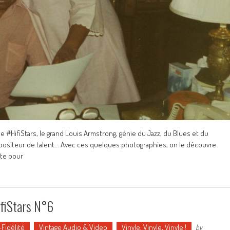
 #HifiStars, le grand Louis Armstrong, génie du Jazz, du Blues et du
positeur de talent... Avec ces quelques photographies, on le découvre
ute pour
ifiStars N°6
Fidélité
Vintage Audio & Video
Vinyle, Vinyle, Vinyle !
by