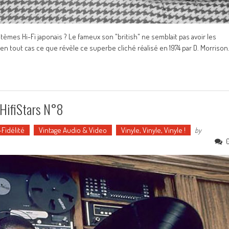
tèmes Hi-Fi japonais ? Le fameux son "british" ne semblait pas avoir les
 en tout cas ce que révèle ce superbe cliché réalisé en 1974 par D. Morrison
#HifiStars N°8
Fidélité
Vintage Audio & Video
Vinyle, Vinyle, Vinyle !
by