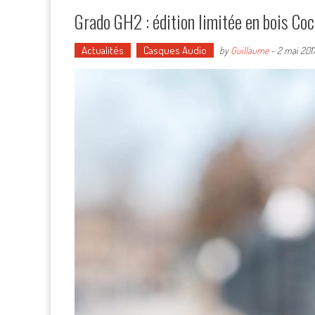
Grado GH2 : édition limitée en bois Co
Actualités
Casques Audio
by
Guillaume
-
2 mai 201