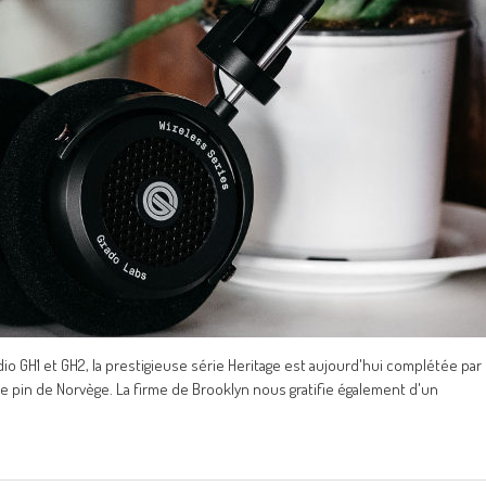
io GH1 et GH2, la prestigieuse série Heritage est aujourd'hui complétée par
e pin de Norvège. La firme de Brooklyn nous gratifie également d'un