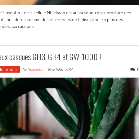
 l'inventeur de la cellule MC. Grado est aussi connu pour produire des
sont considérés comme des références de la discipline. En plus des
nnées aux casques
veaux casques GH3, GH4 et GW-1000 !
Multiroom
by
Guillaume
-
16 octobre 2018