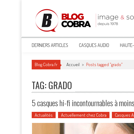
Blog Cobra
Toute l'actu Image & Son !
DERNIERS ARTICLES
CASQUES AUDIO
HAUTE-
Blog Cobra.fr
Accueil
>
Posts tagged "grado"
TAG: GRADO
5 casques hi-fi incontournables à moin
Actualités
Actuellement chez Cobra
Casques A