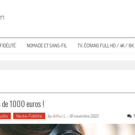
FIDÉLITÉ
NOMADE ET SANS-FIL
TV, ÉCRANS FULL HD / 4K / 8K
s de 1000 euros !
udio
Haute-Fidélité
1
by
Arthur L.
-
19 novembre 2022