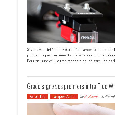
Si vous vous intéressez aux performances sonores que le
pourrait ne pas pleinement vous satisfaire. Tout le mon
Pourtant, une cellule trop modeste peut dissimuler les d
Grado signe ses premiers intra True W
Actualités
Casques Audio
by
Guillaume
-
10 décem