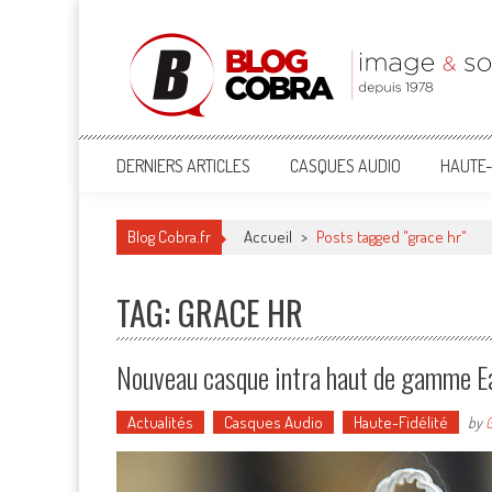
Blog Cobra
Toute l'actu Image & Son !
DERNIERS ARTICLES
CASQUES AUDIO
HAUTE-
Blog Cobra.fr
Accueil
>
Posts tagged "grace hr"
TAG: GRACE HR
Nouveau casque intra haut de gamme E
Actualités
Casques Audio
Haute-Fidélité
by
G