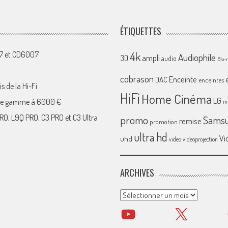
ÉTIQUETTES
4k
07 et CD6007
Audiophile
ampli
3D
audio
Blu-
cobrason
Enceinte
DAC
enceintes
s de la Hi-Fi
HiFi
Home Cinéma
LG
 de gamme à 6000 €
mi
RO, L9Q PRO, C3 PRO et C3 Ultra
promo
Sams
remise
promotion
ultra hd
Vi
uhd
video
videoprojection
ARCHIVES
Archives
YouTube
X