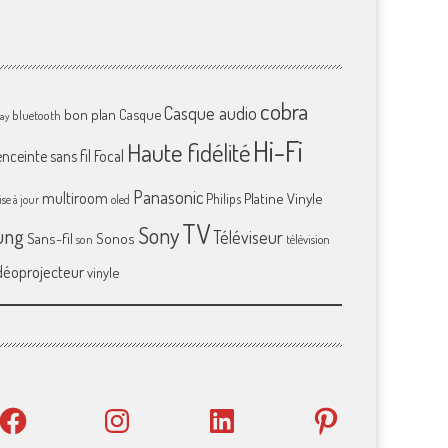
cobra
Casque audio
bon plan
Casque
bluetooth
ray
Hi-Fi
Haute fidélité
enceinte sans fil
Focal
Panasonic
multiroom
Platine Vinyle
Philips
se à jour
oled
TV
Sony
ung
Téléviseur
Sans-fil
Sonos
son
télévision
déoprojecteur
vinyle
Facebook
Instagram
LinkedIn
Pinterest