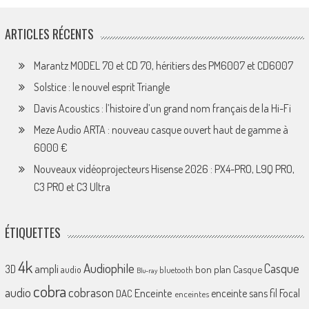
ARTICLES RÉCENTS
Marantz MODEL 70 et CD 70, héritiers des PM6007 et CD6007
Solstice : le nouvel esprit Triangle
Davis Acoustics : l’histoire d’un grand nom français de la Hi-Fi
Meze Audio ARTA : nouveau casque ouvert haut de gamme à
6000 €
Nouveaux vidéoprojecteurs Hisense 2026 : PX4-PRO, L9Q PRO,
C3 PRO et C3 Ultra
ÉTIQUETTES
4k
Audiophile
Casque
ampli
3D
bon plan
Casque
audio
bluetooth
Blu-ray
cobra
cobrason
audio
Enceinte
enceinte sans fil
Focal
DAC
enceintes