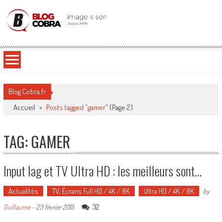
Blog Cobra
Toute l'actu Image & Son !
Blog Cobra.fr
Accueil
>
Posts tagged "gamer"
(Page 2)
TAG: GAMER
Input lag et TV Ultra HD : les meilleurs sont…
Actualités
TV, Écrans Full HD / 4K / 8K
Ultra HD / 4K / 8K
by
32
Guillaume
-
23 février 2015