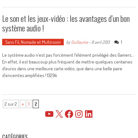
Le son et les jeux-vidéo : les avantages d’un bon
système audio !
Sans Fil, Nomade et Multiroom
1
by
Guillaume
-
8 avril 2013
Le système audio n’est pas forcément l’élément privilégié des Gamers…
En effet, il est beaucoup plus fréquent de mettre quelques centaines
d’euros dans une meilleure carte vidéo, que dans une belle paire
d’enceintes amplifiées ! 13294
2 sur 2
«
1
2
YouTube
X
Facebook
Instagram
LinkedIn
CATÉGORIES