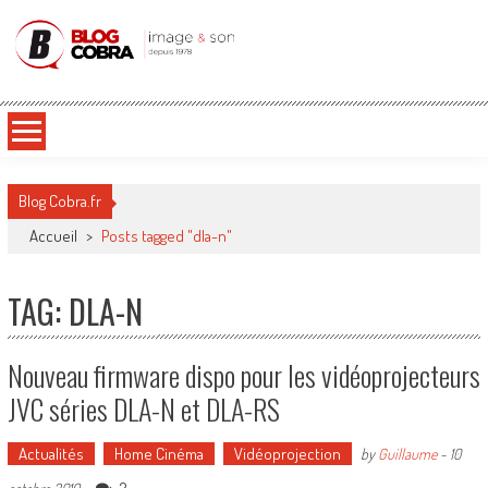
Blog Cobra
Toute l'actu Image & Son !
Blog Cobra.fr
Accueil
>
Posts tagged "dla-n"
TAG: DLA-N
Nouveau firmware dispo pour les vidéoprojecteurs
JVC séries DLA-N et DLA-RS
Actualités
Home Cinéma
Vidéoprojection
by
Guillaume
-
10