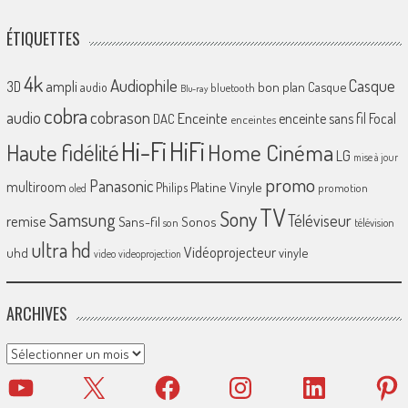
ÉTIQUETTES
4k
Audiophile
Casque
ampli
3D
bon plan
Casque
audio
bluetooth
Blu-ray
cobra
cobrason
audio
Enceinte
enceinte sans fil
Focal
DAC
enceintes
Hi-Fi
HiFi
Home Cinéma
Haute fidélité
LG
mise à jour
promo
Panasonic
multiroom
Platine Vinyle
Philips
promotion
oled
TV
Sony
Samsung
Téléviseur
remise
Sans-fil
Sonos
son
télévision
ultra hd
Vidéoprojecteur
uhd
vinyle
video
videoprojection
ARCHIVES
Archives
YouTube
X
Facebook
Instagram
LinkedIn
Pinter