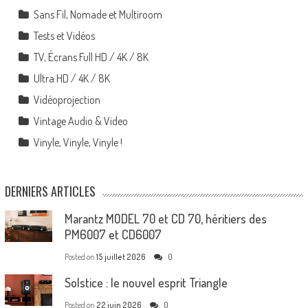
Sans Fil, Nomade et Multiroom
Tests et Vidéos
TV, Écrans Full HD / 4K / 8K
Ultra HD / 4K / 8K
Vidéoprojection
Vintage Audio & Video
Vinyle, Vinyle, Vinyle !
DERNIERS ARTICLES
Marantz MODEL 70 et CD 70, héritiers des
PM6007 et CD6007
Posted on
15 juillet 2026
0
Solstice : le nouvel esprit Triangle
Posted on
22 juin 2026
0