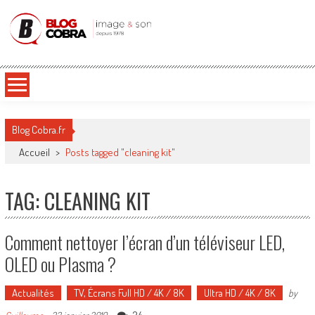
Blog Cobra
Toute l'actu Image & Son !
Blog Cobra.fr
Accueil
>
Posts tagged "cleaning kit"
TAG: CLEANING KIT
Comment nettoyer l’écran d’un téléviseur LED,
OLED ou Plasma ?
Actualités
TV, Écrans Full HD / 4K / 8K
Ultra HD / 4K / 8K
by