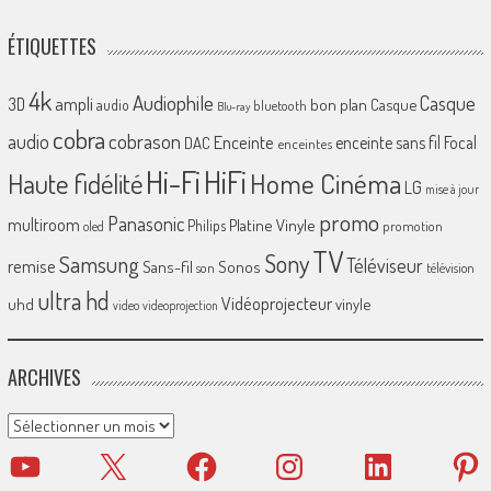
ÉTIQUETTES
4k
Audiophile
Casque
ampli
3D
bon plan
Casque
audio
bluetooth
Blu-ray
cobra
cobrason
audio
Enceinte
enceinte sans fil
Focal
DAC
enceintes
Hi-Fi
HiFi
Home Cinéma
Haute fidélité
LG
mise à jour
promo
Panasonic
multiroom
Platine Vinyle
Philips
promotion
oled
TV
Sony
Samsung
Téléviseur
remise
Sans-fil
Sonos
son
télévision
ultra hd
Vidéoprojecteur
uhd
vinyle
video
videoprojection
ARCHIVES
Archives
YouTube
X
Facebook
Instagram
LinkedIn
Pinter