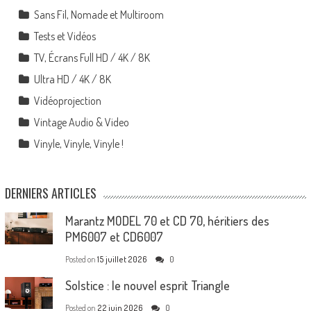
Sans Fil, Nomade et Multiroom
Tests et Vidéos
TV, Écrans Full HD / 4K / 8K
Ultra HD / 4K / 8K
Vidéoprojection
Vintage Audio & Video
Vinyle, Vinyle, Vinyle !
DERNIERS ARTICLES
Marantz MODEL 70 et CD 70, héritiers des
PM6007 et CD6007
Posted on
15 juillet 2026
0
Solstice : le nouvel esprit Triangle
Posted on
22 juin 2026
0