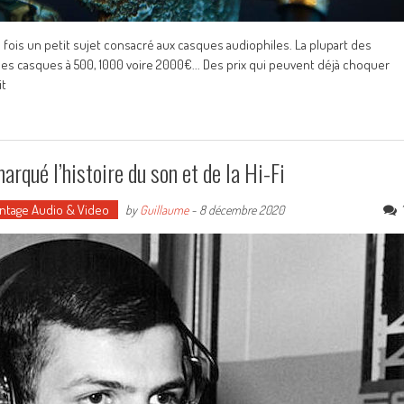
 fois un petit sujet consacré aux casques audiophiles. La plupart des
es casques à 500, 1000 voire 2000€... Des prix qui peuvent déjà choquer
it
rqué l’histoire du son et de la Hi-Fi
intage Audio & Video
by
Guillaume
-
8 décembre 2020