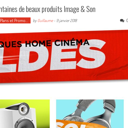
ntaines de beaux produits Image & Son
 Plans et Promo…
by
Guillaume
-
9 janvier 2018