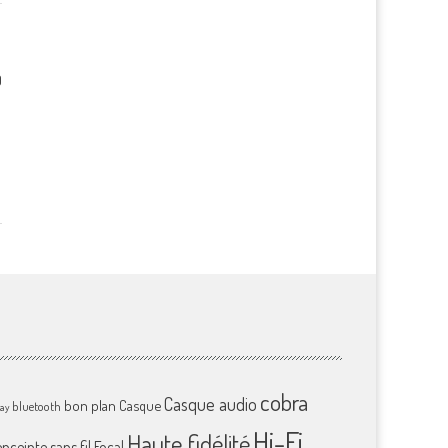
0
cobra
Casque audio
bon plan
Casque
bluetooth
ray
Hi-Fi
Haute fidélité
enceinte sans fil
Focal