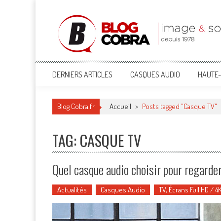
Blog Cobra
Toute l'actu Image & Son !
DERNIERS ARTICLES
CASQUES AUDIO
HAUTE-
Blog Cobra.fr
Accueil
>
Posts tagged "Casque TV"
TAG: CASQUE TV
Quel casque audio choisir pour regarder
Actualités
Casques Audio
TV, Écrans Full HD / 4