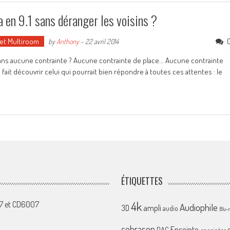
 9.1 sans déranger les voisins ?
 et Multiroom
by
Anthony
-
22 avril 2014
sans aucune contrainte ? Aucune contrainte de place... Aucune contrainte
fait découvrir celui qui pourrait bien répondre à toutes ces attentes : le
ÉTIQUETTES
4k
07 et CD6007
Audiophile
ampli
3D
audio
Blu-
cobrason
Enceinte
DAC
enceintes