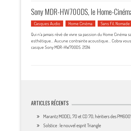
Sony MDR-HW700DS, le Home-Cinéma en
Casques Audio
Home Cinéma
Sans Fil, Nomade
Qui n'a jamais rêvé de vivre sa passion du Home Cinéma 
esthétique... Aucune contrainte acoustique... Cobra vous 
casque Sony MDR-HW700DS. 21314
ARTICLES RÉCENTS
Marantz MODEL 70 et CD 70, héritiers des PM60
Solstice : le nouvel esprit Triangle