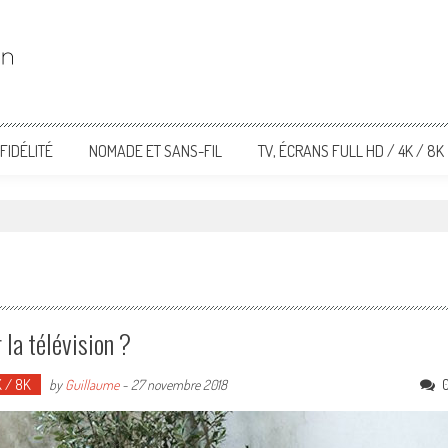
FIDÉLITÉ
NOMADE ET SANS-FIL
TV, ÉCRANS FULL HD / 4K / 8K
 la télévision ?
K / 8K
by
Guillaume
-
27 novembre 2018